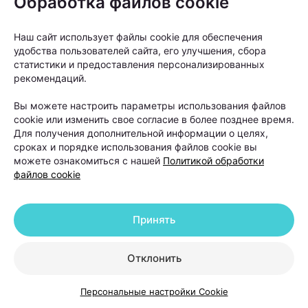
Обработка файлов cookie
произошло, тогда можно рассматривать пересадку
волос как следующий этап», —
объясняет Ольга
Наш сайт использует файлы cookie для обеспечения
Кудаленкина.
удобства пользователей сайта, его улучшения, сбора
статистики и предоставления персонализированных
рекомендаций.
При этом важно понимать: пересадка
Вы можете настроить параметры использования файлов
не устраняет причину
cookie или изменить свое согласие в более позднее время.
андрогенетической алопеции. Она
Для получения дополнительной информации о целях,
помогает восстановить густоту волос
сроках и порядке использования файлов cookie вы
можете ознакомиться с нашей
Политикой обработки
в определенных зонах, но сам процесс
файлов cookie
облысения может продолжаться.
Принять
Именно поэтому после операции работа с
волосами не заканчивается. В первые недели
Отклонить
после пересадки необходимо строго соблюдать
рекомендации хирурга. Обычно пациентам
Персональные настройки Cookie
советуют: