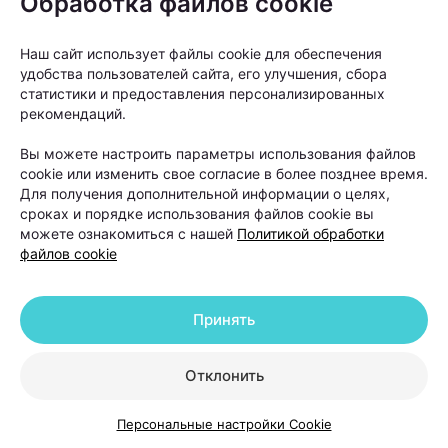
Обработка файлов cookie
выраженной андрогенетической алопецией, когда
волосы значительно поредели в лобной или
Наш сайт использует файлы cookie для обеспечения
теменной зоне, а консервативные методы уже не
удобства пользователей сайта, его улучшения, сбора
статистики и предоставления персонализированных
позволяют добиться заметного улучшения.
рекомендаций.
Вы можете настроить параметры использования файлов
cookie или изменить свое согласие в более позднее время.
Для получения дополнительной информации о целях,
сроках и порядке использования файлов cookie вы
можете ознакомиться с нашей
Политикой обработки
файлов cookie
Принять
Отклонить
Персональные настройки Cookie