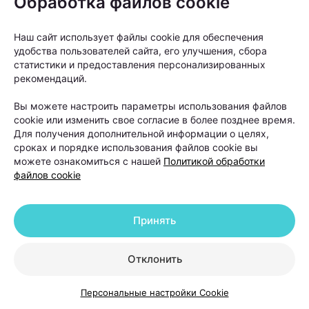
Обработка файлов cookie
волос как следующий этап», —
объясняет Ольга
Кудаленкина.
Наш сайт использует файлы cookie для обеспечения
удобства пользователей сайта, его улучшения, сбора
При этом важно понимать: пересадка
статистики и предоставления персонализированных
рекомендаций.
не устраняет причину
андрогенетической алопеции. Она
Вы можете настроить параметры использования файлов
cookie или изменить свое согласие в более позднее время.
помогает восстановить густоту волос
Для получения дополнительной информации о целях,
в определенных зонах, но сам процесс
сроках и порядке использования файлов cookie вы
облысения может продолжаться.
можете ознакомиться с нашей
Политикой обработки
файлов cookie
Именно поэтому после операции работа с
Принять
волосами не заканчивается. В первые недели
после пересадки необходимо строго соблюдать
Отклонить
рекомендации хирурга. Обычно пациентам
советуют:
Персональные настройки Cookie