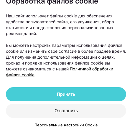
Обработка файлов cookie
Наш сайт использует файлы cookie для обеспечения
удобства пользователей сайта, его улучшения, сбора
статистики и предоставления персонализированных
рекомендаций.
Вы можете настроить параметры использования файлов
cookie или изменить свое согласие в более позднее время.
Для получения дополнительной информации о целях,
сроках и порядке использования файлов cookie вы
можете ознакомиться с нашей
Политикой обработки
файлов cookie
Принять
Как правило, пересадку рекомендуют людям с
выраженной андрогенетической алопецией, когда
Отклонить
волосы значительно поредели в лобной или
Персональные настройки Cookie
теменной зоне, а консервативные методы уже не