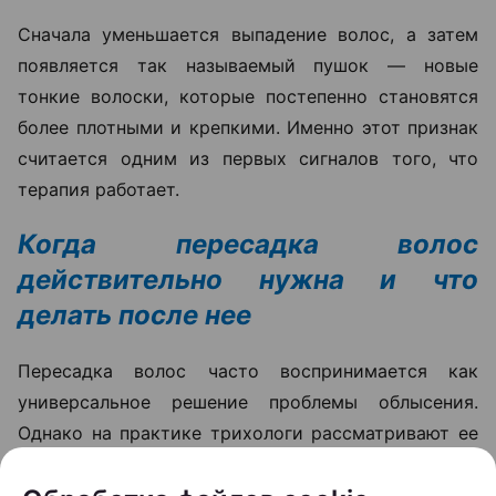
Сначала уменьшается выпадение волос, а затем
появляется так называемый пушок — новые
тонкие волоски, которые постепенно становятся
более плотными и крепкими. Именно этот признак
считается одним из первых сигналов того, что
терапия работает.
Когда пересадка волос
действительно нужна и что
делать после нее
Пересадка волос часто воспринимается как
универсальное решение проблемы облысения.
Однако на практике трихологи рассматривают ее
как один из вариантов лечения, а не как первый
шаг для любого пациента с выпадением волос.