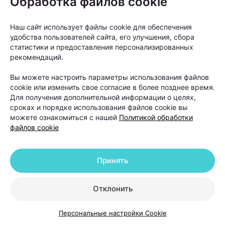
Обработка файлов cookie
произошло, тогда можно рассматривать пересадку
волос как следующий этап», —
объясняет Ольга
Наш сайт использует файлы cookie для обеспечения
Кудаленкина.
удобства пользователей сайта, его улучшения, сбора
статистики и предоставления персонализированных
рекомендаций.
При этом важно понимать: пересадка
не устраняет причину
Вы можете настроить параметры использования файлов
cookie или изменить свое согласие в более позднее время.
андрогенетической алопеции. Она
Для получения дополнительной информации о целях,
помогает восстановить густоту волос
сроках и порядке использования файлов cookie вы
в определенных зонах, но сам процесс
можете ознакомиться с нашей
Политикой обработки
файлов cookie
облысения может продолжаться.
Принять
Именно поэтому после операции работа с
волосами не заканчивается. В первые недели
Отклонить
после пересадки необходимо строго соблюдать
рекомендации хирурга. Обычно пациентам
Персональные настройки Cookie
советуют: