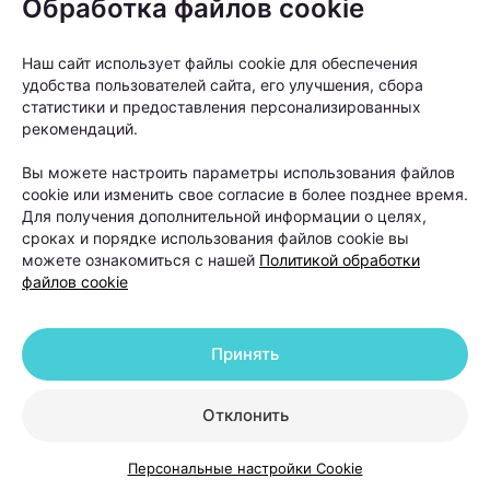
Обработка файлов cookie
действительно решить проблему? Вместе с
врачом-косметологом и дерматологом,
Наш сайт использует файлы cookie для обеспечения
основателем и руководителем Центра
удобства пользователей сайта, его улучшения, сбора
косметологии и дерматологии KODERM
статистики и предоставления персонализированных
рекомендаций.
(КОДЕРМ) Ольгой Кудаленкиной разбираемся,
когда стоит обратиться к специалисту, какие
Вы можете настроить параметры использования файлов
cookie или изменить свое согласие в более позднее время.
методы сегодня используют для восстановления
Для получения дополнительной информации о целях,
волос и можно ли полностью остановить
сроках и порядке использования файлов cookie вы
облысение.
можете ознакомиться с нашей
Политикой обработки
файлов cookie
Принять
Отклонить
Персональные настройки Cookie