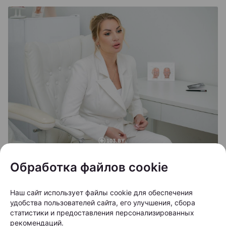
Одним из серьезных видов выпадения волос
Обработка файлов cookie
считается андрогенетическая алопеция. При этом
состоянии волосяные фолликулы постепенно
Наш сайт использует файлы cookie для обеспечения
удобства пользователей сайта, его улучшения, сбора
уменьшаются в размерах, а волосы становятся все
статистики и предоставления персонализированных
более тонкими. Полностью остановить
рекомендаций.