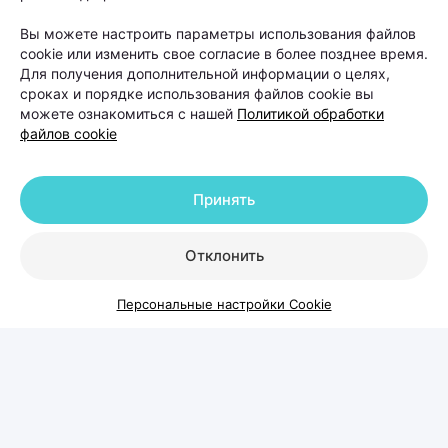
генетически обусловленный процесс невозможно,
Вы можете настроить параметры использования файлов
однако современные методы терапии могут
cookie или изменить свое согласие в более позднее время.
способствовать замедлению его развития.
Для получения дополнительной информации о целях,
сроках и порядке использования файлов cookie вы
можете ознакомиться с нашей
Политикой обработки
«При андрогенетической алопеции мы не говорим
файлов cookie
о полном выздоровлении. Но можем уменьшить
выпадение волос, стимулировать рост новых и
Принять
максимально долго сохранять имеющуюся
густоту», —
отмечает специалист.
Отклонить
Именно поэтому врачи рекомендуют обращаться
Персональные настройки Cookie
за помощью как можно раньше. Пока волосяные
фолликулы остаются живыми, у специалиста есть
значительно больше возможностей повлиять на
ситуацию и сохранить волосы без радикальных
методов.