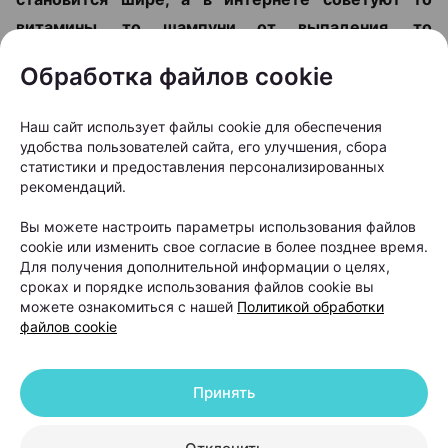
витамины, то шампуни от выпадения, то
очередной «чудо-БАД». Но что делать, чтобы
Обработка файлов cookie
действительно решить проблему? Вместе с
врачом-косметологом и дерматологом,
Наш сайт использует файлы cookie для обеспечения
основателем и руководителем Центра
удобства пользователей сайта, его улучшения, сбора
косметологии и дерматологии KODERM
статистики и предоставления персонализированных
рекомендаций.
(КОДЕРМ) Ольгой Кудаленкиной разбираемся,
когда стоит обратиться к специалисту, какие
Вы можете настроить параметры использования файлов
cookie или изменить свое согласие в более позднее время.
методы сегодня используют для восстановления
Для получения дополнительной информации о целях,
волос и можно ли полностью остановить
сроках и порядке использования файлов cookie вы
облысение.
можете ознакомиться с нашей
Политикой обработки
файлов cookie
Принять