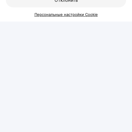
Отклонить
Персональные настройки Cookie
Когда выпадение волос
становится проблемой и что с
этим делать
Каждый день человек теряет волосы — это
естественный процесс обновления. Но если волос
на расческе, подушке или в душе становится
заметно больше обычного, а пробор на голове
постепенно расширяется или появляются участки