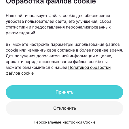
Обработка файлов cookie
Она добывается в море на большой глубине.
Наш сайт использует файлы cookie для обеспечения
удобства пользователей сайта, его улучшения, сбора
статистики и предоставления персонализированных
рекомендаций.
Вы можете настроить параметры использования файлов
cookie или изменить свое согласие в более позднее время.
Для получения дополнительной информации о целях,
сроках и порядке использования файлов cookie вы
можете ознакомиться с нашей
Политикой обработки
файлов cookie
Принять
Способна разглаживать морщины, тонизировать и
глубоко увлажнять кожу. Обеспечивает глубокую
Отклонить
детоксикацию кожи и всего организма
Персональные настройки Cookie
(разрушение и обезвреживание различных