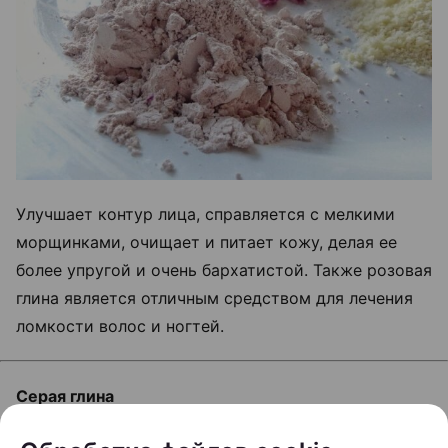
Улучшает контур лица, справляется с мелкими
морщинками, очищает и питает кожу, делая ее
более упругой и очень бархатистой. Также розовая
глина является отличным средством для лечения
ломкости волос и ногтей.
Серая глина