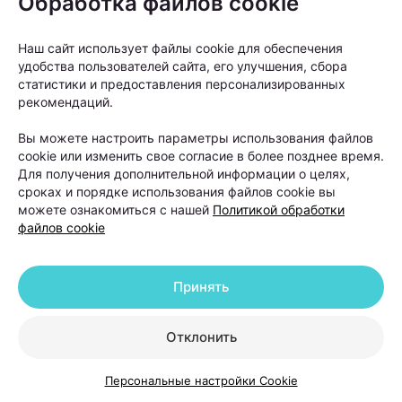
Обработка файлов cookie
методы лечения, но значимого улучшения не
произошло, тогда можно рассматривать пересадку
Наш сайт использует файлы cookie для обеспечения
волос как следующий этап», —
объясняет Ольга
удобства пользователей сайта, его улучшения, сбора
статистики и предоставления персонализированных
Кудаленкина.
рекомендаций.
Вы можете настроить параметры использования файлов
При этом важно понимать: пересадка
cookie или изменить свое согласие в более позднее время.
не устраняет причину
Для получения дополнительной информации о целях,
сроках и порядке использования файлов cookie вы
андрогенетической алопеции. Она
можете ознакомиться с нашей
Политикой обработки
помогает восстановить густоту волос
файлов cookie
в определенных зонах, но сам процесс
облысения может продолжаться.
Принять
Именно поэтому после операции работа с
Отклонить
волосами не заканчивается. В первые недели
Персональные настройки Cookie
после пересадки необходимо строго соблюдать