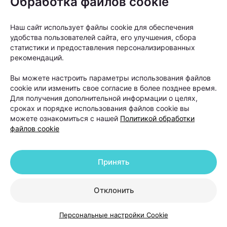
Обработка файлов cookie
позволяют добиться заметного улучшения.
Наш сайт использует файлы cookie для обеспечения
удобства пользователей сайта, его улучшения, сбора
статистики и предоставления персонализированных
рекомендаций.
Вы можете настроить параметры использования файлов
cookie или изменить свое согласие в более позднее время.
Для получения дополнительной информации о целях,
сроках и порядке использования файлов cookie вы
можете ознакомиться с нашей
Политикой обработки
файлов cookie
Принять
«Если пациент в течение шести-двенадцати
Отклонить
месяцев использовал наружную терапию и другие
Персональные настройки Cookie
методы лечения, но значимого улучшения не