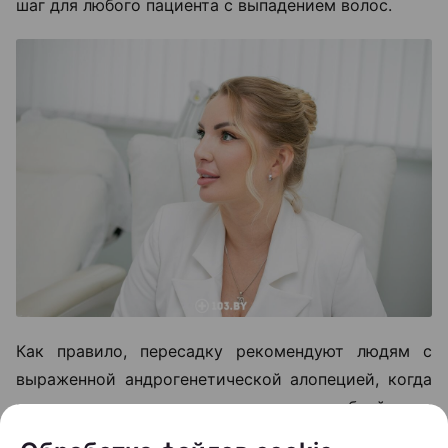
шаг для любого пациента с выпадением волос.
Как правило, пересадку рекомендуют людям с
выраженной андрогенетической алопецией, когда
волосы значительно поредели в лобной или
теменной зоне, а консервативные методы уже не