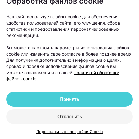
Обработка файлов cookie
методы лечения, но значимого улучшения не
произошло, тогда можно рассматривать пересадку
Наш сайт использует файлы cookie для обеспечения
волос как следующий этап», —
объясняет Ольга
удобства пользователей сайта, его улучшения, сбора
статистики и предоставления персонализированных
Кудаленкина.
рекомендаций.
Вы можете настроить параметры использования файлов
При этом важно понимать: пересадка
cookie или изменить свое согласие в более позднее время.
не устраняет причину
Для получения дополнительной информации о целях,
сроках и порядке использования файлов cookie вы
андрогенетической алопеции. Она
можете ознакомиться с нашей
Политикой обработки
помогает восстановить густоту волос
файлов cookie
в определенных зонах, но сам процесс
облысения может продолжаться.
Принять
Именно поэтому после операции работа с
Отклонить
волосами не заканчивается. В первые недели
после пересадки необходимо строго соблюдать
Персональные настройки Cookie