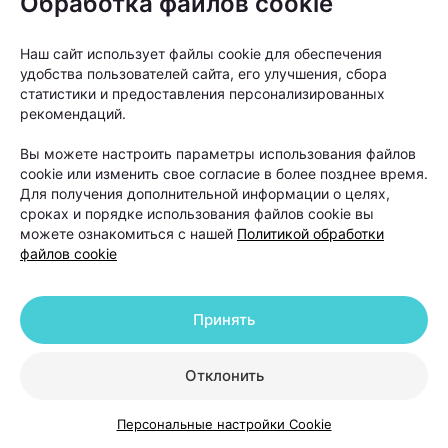
Обработка файлов cookie
волос как следующий этап», —
объясняет Ольга
Кудаленкина.
Наш сайт использует файлы cookie для обеспечения
удобства пользователей сайта, его улучшения, сбора
статистики и предоставления персонализированных
При этом важно понимать: пересадка
рекомендаций.
не устраняет причину
Вы можете настроить параметры использования файлов
андрогенетической алопеции. Она
cookie или изменить свое согласие в более позднее время.
помогает восстановить густоту волос
Для получения дополнительной информации о целях,
в определенных зонах, но сам процесс
сроках и порядке использования файлов cookie вы
можете ознакомиться с нашей
Политикой обработки
облысения может продолжаться.
файлов cookie
Именно поэтому после операции работа с
Принять
волосами не заканчивается. В первые недели
после пересадки необходимо строго соблюдать
Отклонить
рекомендации хирурга. Обычно пациентам
советуют:
Персональные настройки Cookie