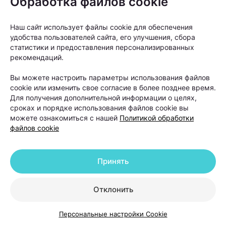
Обработка файлов cookie
Когда пересадка волос
действительно нужна и что
Наш сайт использует файлы cookie для обеспечения
удобства пользователей сайта, его улучшения, сбора
делать после нее
статистики и предоставления персонализированных
рекомендаций.
Пересадка волос часто воспринимается как
Вы можете настроить параметры использования файлов
универсальное решение проблемы облысения.
cookie или изменить свое согласие в более позднее время.
Однако на практике трихологи рассматривают ее
Для получения дополнительной информации о целях,
как один из вариантов лечения, а не как первый
сроках и порядке использования файлов cookie вы
можете ознакомиться с нашей
Политикой обработки
шаг для любого пациента с выпадением волос.
файлов cookie
Принять
Отклонить
Персональные настройки Cookie