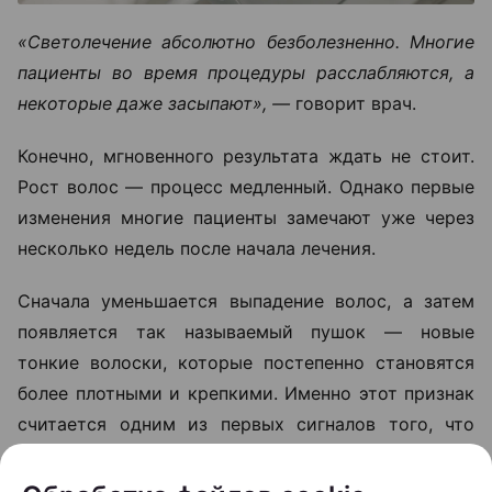
«Светолечение абсолютно безболезненно. Многие
пациенты во время процедуры расслабляются, а
некоторые даже засыпают», —
говорит врач.
Конечно, мгновенного результата ждать не стоит.
Рост волос — процесс медленный. Однако первые
изменения многие пациенты замечают уже через
несколько недель после начала лечения.
Сначала уменьшается выпадение волос, а затем
появляется так называемый пушок — новые
тонкие волоски, которые постепенно становятся
более плотными и крепкими. Именно этот признак
считается одним из первых сигналов того, что
терапия работает.