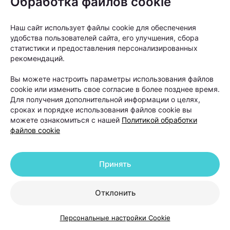
Обработка файлов cookie
Рост волос — процесс медленный. Однако первые
изменения многие пациенты замечают уже через
Наш сайт использует файлы cookie для обеспечения
несколько недель после начала лечения.
удобства пользователей сайта, его улучшения, сбора
статистики и предоставления персонализированных
Сначала уменьшается выпадение волос, а затем
рекомендаций.
появляется так называемый пушок — новые
Вы можете настроить параметры использования файлов
тонкие волоски, которые постепенно становятся
cookie или изменить свое согласие в более позднее время.
более плотными и крепкими. Именно этот признак
Для получения дополнительной информации о целях,
сроках и порядке использования файлов cookie вы
считается одним из первых сигналов того, что
можете ознакомиться с нашей
Политикой обработки
терапия работает.
файлов cookie
Когда пересадка волос
Принять
действительно нужна и что
делать после нее
Отклонить
Пересадка волос часто воспринимается как
Персональные настройки Cookie
универсальное решение проблемы облысения.