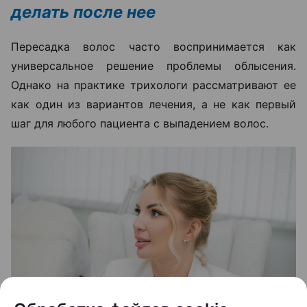
делать после нее
Пересадка волос часто воспринимается как
универсальное решение проблемы облысения.
Однако на практике трихологи рассматривают ее
как один из вариантов лечения, а не как первый
шаг для любого пациента с выпадением волос.