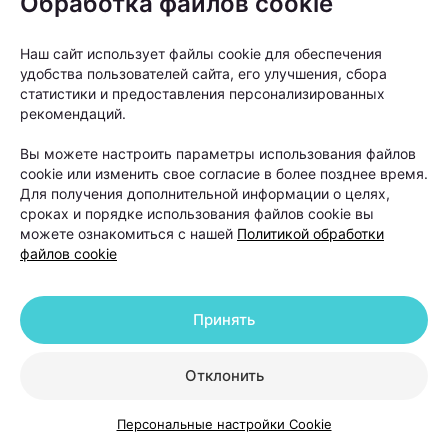
Обработка файлов cookie
Наш сайт использует файлы cookie для обеспечения
удобства пользователей сайта, его улучшения, сбора
Как правило, пересадку рекомендуют людям с
статистики и предоставления персонализированных
выраженной андрогенетической алопецией, когда
рекомендаций.
волосы значительно поредели в лобной или
Вы можете настроить параметры использования файлов
теменной зоне, а консервативные методы уже не
cookie или изменить свое согласие в более позднее время.
позволяют добиться заметного улучшения.
Для получения дополнительной информации о целях,
сроках и порядке использования файлов cookie вы
можете ознакомиться с нашей
Политикой обработки
файлов cookie
Принять
Отклонить
Персональные настройки Cookie