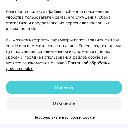
связано с гормональными
Наш сайт использует файлы cookie для обеспечения
изменениями, дефицитными
удобства пользователей сайта, его улучшения, сбора
состояниями, стрессом,
статистики и предоставления персонализированных
рекомендаций.
беременностью, заболеваниями
щитовидной железы или
Вы можете настроить параметры использования файлов
cookie или изменить свое согласие в более позднее время.
восстановлением после перенесенных
Для получения дополнительной информации о целях,
заболеваний. У мужчин на первом
сроках и порядке использования файлов cookie вы
месте стоит андрогенетическая
можете ознакомиться с нашей
Политикой обработки
файлов cookie
алопеция — наследственный тип
облысения, при котором волосы
постепенно истончаются и перестают
Принять
расти в определенных зонах.
Отклонить
Персональные настройки Cookie