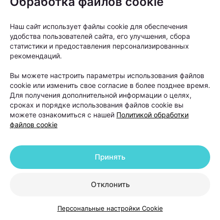
Обработка файлов cookie
не устраняет причину
андрогенетической алопеции. Она
Наш сайт использует файлы cookie для обеспечения
помогает восстановить густоту волос
удобства пользователей сайта, его улучшения, сбора
в определенных зонах, но сам процесс
статистики и предоставления персонализированных
облысения может продолжаться.
рекомендаций.
Вы можете настроить параметры использования файлов
cookie или изменить свое согласие в более позднее время.
Именно поэтому после операции работа с
Для получения дополнительной информации о целях,
волосами не заканчивается. В первые недели
сроках и порядке использования файлов cookie вы
после пересадки необходимо строго соблюдать
можете ознакомиться с нашей
Политикой обработки
файлов cookie
рекомендации хирурга. Обычно пациентам
советуют:
Принять
избегать интенсивных физических нагрузок;
отказаться от посещения бани и сауны;
Отклонить
не загорать и не находиться долго под
прямыми солнечными лучами;
Персональные настройки Cookie