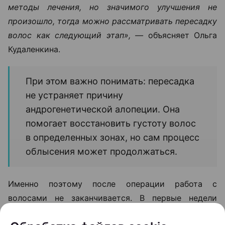
методы лечения, но значимого улучшения не
произошло, тогда можно рассматривать пересадку
волос как следующий этап», —
объясняет Ольга
Кудаленкина.
При этом важно понимать: пересадка
не устраняет причину
андрогенетической алопеции. Она
помогает восстановить густоту волос
в определенных зонах, но сам процесс
облысения может продолжаться.
Именно поэтому после операции работа с
волосами не заканчивается. В первые недели
после пересадки необходимо строго соблюдать