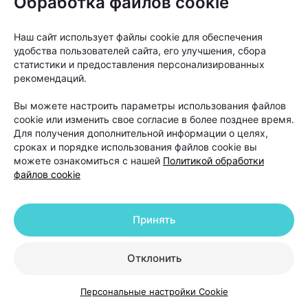
Обработка файлов cookie
рекомендации хирурга. Обычно пациентам
советуют:
Наш сайт использует файлы cookie для обеспечения
избегать интенсивных физических нагрузок;
удобства пользователей сайта, его улучшения, сбора
статистики и предоставления персонализированных
отказаться от посещения бани и сауны;
рекомендаций.
не загорать и не находиться долго под
Вы можете настроить параметры использования файлов
прямыми солнечными лучами;
cookie или изменить свое согласие в более позднее время.
Для получения дополнительной информации о целях,
временно отказаться от агрессивных средств
сроках и порядке использования файлов cookie вы
для укладки;
можете ознакомиться с нашей
Политикой обработки
не использовать пилинги для кожи головы.
файлов cookie
Отдельное внимание уделяется восстановлению
Принять
кожи головы и приживлению пересаженных
фолликулов. Для этого в программы реабилитации
Отклонить
нередко включают плазмотерапию и светолечение.
Персональные настройки Cookie
«Светолечение и плазмотерапия