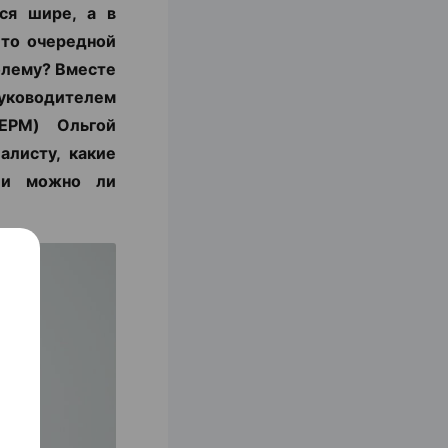
ся шире, а в
 то очередной
блему? Вместе
уководителем
ЕРМ) Ольгой
алисту, какие
с и можно ли