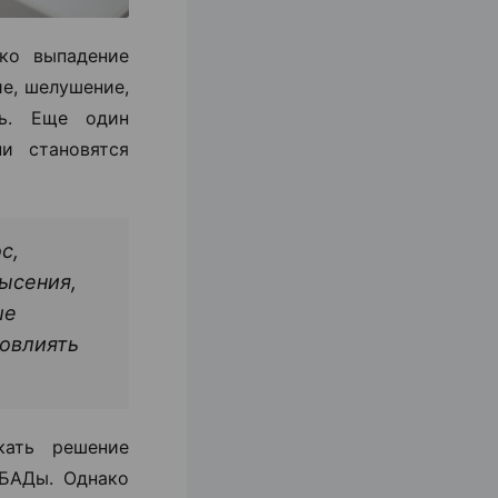
ко выпадение
ие, шелушение,
ть. Еще один
и становятся
с,
ысения,
ше
повлиять
кать решение
 БАДы. Однако