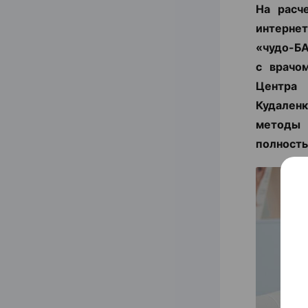
На расч
интернет
«чудо-БА
с врачо
Центра
Кудаленк
методы 
полность