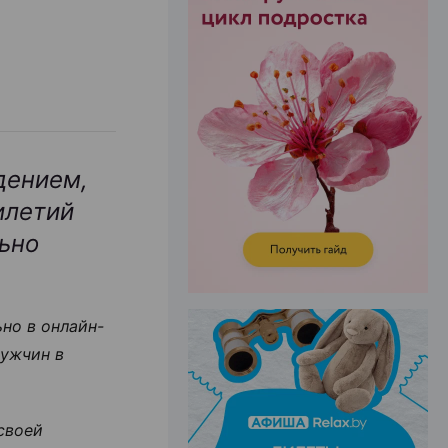
ЭФФЕКТИВНАЯ РЕКЛАМА НА САЙТЕ
дением,
илетий
льно
но в онлайн-
мужчин в
своей