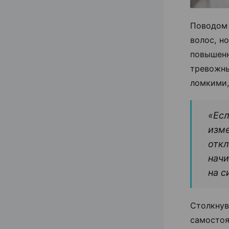
Поводом
волос, н
повышен
тревожн
ломкими,
«Есл
изме
откл
начи
на с
Столкну
самостоя