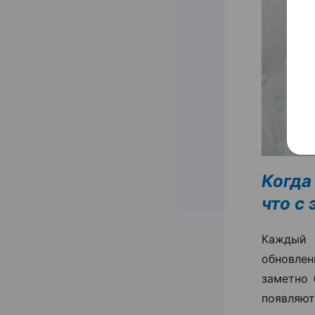
Когда
что с
Каждый 
обновлен
заметно 
появля