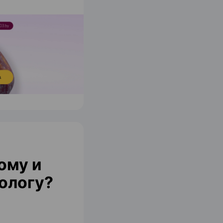
ому и
ологу?