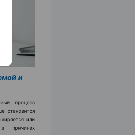
емой и
ный процесс
ше становится
сширяется или
 в причинах