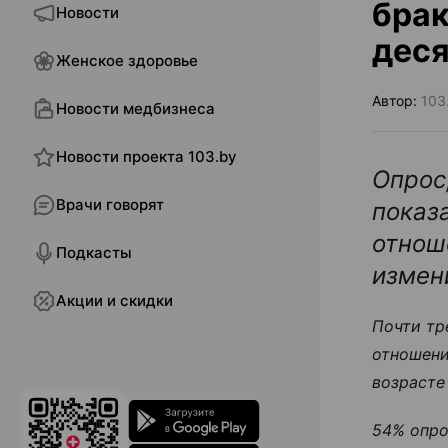
брак
Новости
деся
Женское здоровье
Автор:
103
Новости медбизнеса
Новости проекта 103.by
Опрос
Врачи говорят
показ
отнош
Подкасты
измен
Акции и скидки
Почти тр
отношени
возрасте
54% опро