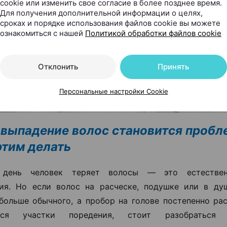
cookie или изменить свое согласие в более позднее время.
Для получения дополнительной информации о целях,
сроках и порядке использования файлов cookie вы можете
ознакомиться с нашей
Политикой обработки файлов cookie
Отклонить
Принять
Персональные настройки Cookie
 выпадение волос становится пробл
 этим делать
день человек теряет волосы — это естествен
ия. Но если волос на расческе, подушке или в ду
больше обычного, а пробор на голове постепенно ра
ются участки поредения, стоит разобраться