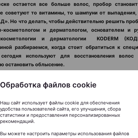
еске остается все больше волос, пробор становит
е советуют то витамины, то шампуни от выпадения,
Д». Но что делать, чтобы действительно решить про
м-косметологом и дерматологом, основателем и р
 косметологии и дерматологии KODERM (КОД
иной разбираемся, когда стоит обратиться к специ
сегодня используют для восстановления воло
ю остановить облысение.
Обработка файлов cookie
Наш сайт использует файлы cookie для обеспечения
удобства пользователей сайта, его улучшения, сбора
статистики и предоставления персонализированных
рекомендаций.
Вы можете настроить параметры использования файлов