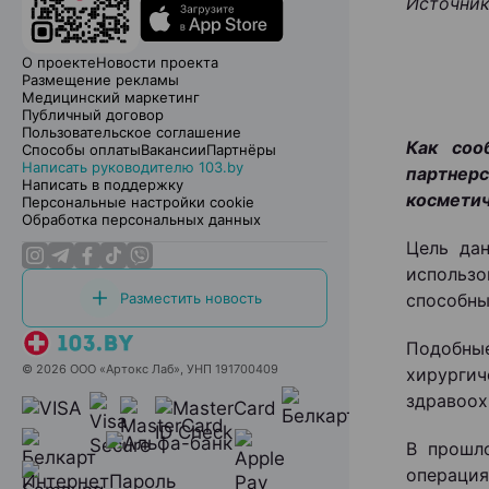
Источник
О проекте
Новости проекта
Размещение рекламы
Медицинский маркетинг
Публичный договор
Пользовательское соглашение
Как соо
Способы оплаты
Вакансии
Партнёры
Написать руководителю 103.by
партнер
Написать в поддержку
косметич
Персональные настройки cookie
Обработка персональных данных
Цель да
использ
Разместить новость
способны
Подобны
© 2026 ООО «Артокс Лаб», УНП 191700409
хирурги
здравоох
В прошл
операция