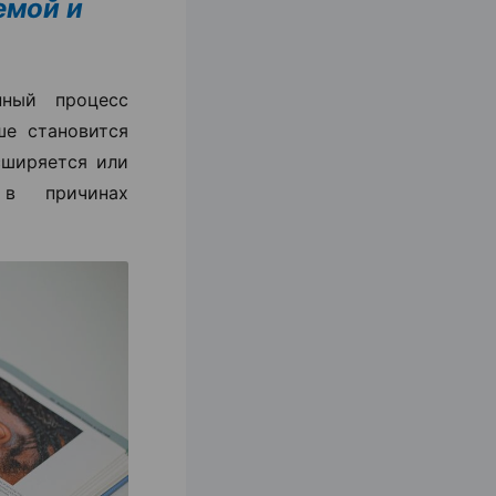
емой и
ный процесс
ше становится
сширяется или
 в причинах