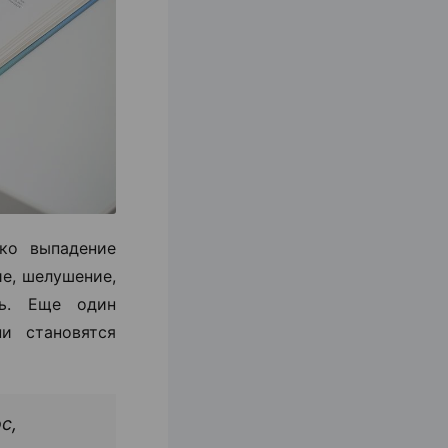
ко выпадение
ие, шелушение,
ть. Еще один
и становятся
с,