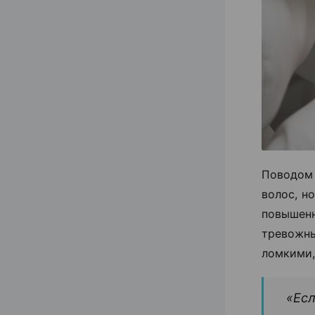
Поводом
волос, н
повышен
тревожн
ломкими,
«Есл