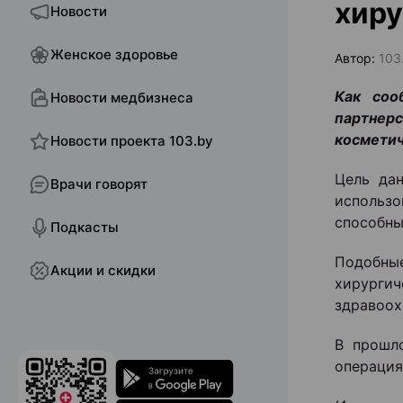
хиру
Новости
Женское здоровье
Автор:
103
Как соо
Новости медбизнеса
партнер
косметич
Новости проекта 103.by
Цель да
Врачи говорят
использ
способны
Подкасты
Подобны
Акции и скидки
хирурги
здравоох
В прошл
операция