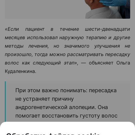
«Если пациент в течение шести-двенадцати
месяцев использовал наружную терапию и другие
методы лечения, но значимого улучшения не
произошло, тогда можно рассматривать пересадку
волос как следующий этап», —
объясняет Ольга
Кудаленкина.
При этом важно понимать: пересадка
не устраняет причину
андрогенетической алопеции. Она
помогает восстановить густоту волос
в определенных зонах, но сам процесс
облысения может продолжаться.