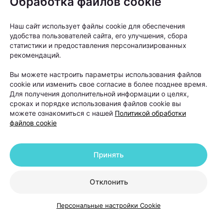
Обработка файлов cookie
Наш сайт использует файлы cookie для обеспечения
Именно поэтому после операции работа с
удобства пользователей сайта, его улучшения, сбора
волосами не заканчивается. В первые недели
статистики и предоставления персонализированных
после пересадки необходимо строго соблюдать
рекомендаций.
рекомендации хирурга. Обычно пациентам
Вы можете настроить параметры использования файлов
советуют:
cookie или изменить свое согласие в более позднее время.
Для получения дополнительной информации о целях,
избегать интенсивных физических нагрузок;
сроках и порядке использования файлов cookie вы
можете ознакомиться с нашей
Политикой обработки
отказаться от посещения бани и сауны;
файлов cookie
не загорать и не находиться долго под
прямыми солнечными лучами;
Принять
временно отказаться от агрессивных средств
для укладки;
Отклонить
не использовать пилинги для кожи головы.
Персональные настройки Cookie
Отдельное внимание уделяется восстановлению