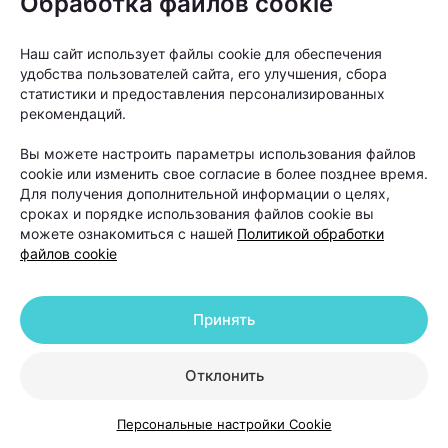
Обработка файлов cookie
«Светолечение и плазмотерапия
Наш сайт использует файлы cookie для обеспечения
удобства пользователей сайта, его улучшения, сбора
назначаются в программах
статистики и предоставления персонализированных
восстановления после пересадки
рекомендаций.
волос и способствуют более
Вы можете настроить параметры использования файлов
быстрому и комфортному
cookie или изменить свое согласие в более позднее время.
восстановительному периоду, а также
Для получения дополнительной информации о целях,
сроках и порядке использования файлов cookie вы
укрепляют волосяные фолликулы и
можете ознакомиться с нашей
Политикой обработки
способствуют их росту», —
отмечает
файлов cookie
специалист.
Принять
Еще один вопрос, который волнует многих
пациентов: нужны ли поддерживающие процедуры
Отклонить
после завершения основного курса лечения? Ответ
зависит от диагноза.
Персональные настройки Cookie