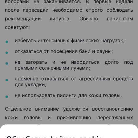
волосами не заканчивается. В первые недели
после пересадки необходимо строго соблюдать
рекомендации хирурга. Обычно пациентам
советуют:
избегать интенсивных физических нагрузок;
отказаться от посещения бани и сауны;
не загорать и не находиться долго под
прямыми солнечными лучами;
временно отказаться от агрессивных средств
для укладки;
не использовать пилинги для кожи головы.
Отдельное внимание уделяется восстановлению
кожи головы и приживлению пересаженных
фолликулов. Для этого в программы реабилитации
нередко включают плазмотерапию и светолечение.