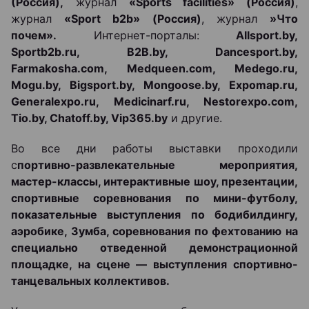
(Россия),
журнал
«Sports facilities» (Россия)
,
журнал
«Sport b2b» (Россия)
, журнал
»Что
почем».
Интернет-порталы:
Allsport.by,
Sportb2b.ru, B2B.by, Dancesport.by,
Farmakosha.com, Medqueen.com, Medego.ru,
Mogu.by, Bigsport.by, Mongoose.by, Expomap.ru,
Generalexpo.ru, Medicinarf.ru, Nestorexpo.com,
Tio.by, Chatoff.by, Vip365.by
и другие.
Во все дни работы выставки проходили
с
портивно-развлекательные мероприятия,
мастер-классы, интерактивные шоу, презентации,
спортивные соревнования по мини-футболу,
показательные выступления по бодибилдингу,
аэробике, Зумба, соревнования по фехтованию на
специально отведенной демонстрационной
площадке, на сцене — выступления спортивно-
танцевальных коллективов.