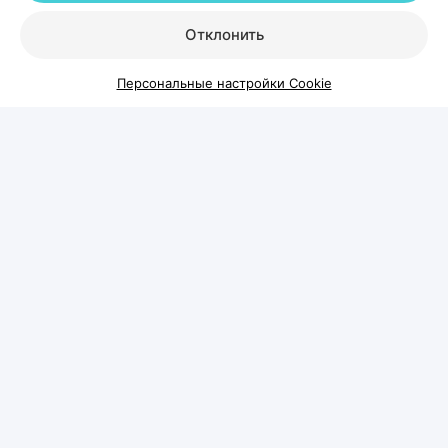
можно ли это остановить? Ответ зависит от
Отклонить
причины проблемы.
Персональные настройки Cookie
У женщин выпадение волос чаще
связано с гормональными
изменениями, дефицитными
состояниями, стрессом,
беременностью, заболеваниями
щитовидной железы или
восстановлением после перенесенных
заболеваний. У мужчин на первом
месте стоит андрогенетическая
алопеция — наследственный тип
облысения, при котором волосы
постепенно истончаются и перестают
расти в определенных зонах.