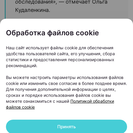
обследования», —
отмечает Ольга
Кудаленкина.
Именно поэтому специалисты советуют не тратить
Обработка файлов cookie
месяцы на эксперименты с косметическими
средствами, а сначала выяснить причину
Наш сайт использует файлы cookie для обеспечения
удобства пользователей сайта, его улучшения, сбора
выпадения волос. От правильного диагноза во
статистики и предоставления персонализированных
многом зависит и эффективность дальнейшего
рекомендаций.
лечения.
Вы можете настроить параметры использования файлов
cookie или изменить свое согласие в более позднее время.
Почему выпадают волосы и
Для получения дополнительной информации о целях,
можно ли остановить этот
сроках и порядке использования файлов cookie вы
можете ознакомиться с нашей
Политикой обработки
процесс
файлов cookie
Когда человек замечает усиленное выпадение
Принять
волос, первый вопрос обычно звучит одинаково: