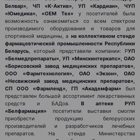
Белвар», ЧП «К-Актив», УП «Кардиан», ЧУП
«Юмедика», «ОЕМ Тех»
у посетителей была
возможность ознакомиться со всем спектром
производимого оборудования и товаров для
спортивной медицины, а
на коллективном стенде
фармацевтической промышленности Республики
Беларусь
, который представили компании: Р
УП
«Белмедпрепараты», УП «Минскинтеркапс», ОАО
«Борисовский завод медицинских препаратов»,
ООО «Фармтехнология», ОАО «Экзон», ОАО
«Несвижский завод медицинских препаратов»,
СП ООО «Фармленд», ГП «Академфарм»
был
представлен большой ассортимент лекарственных
средств и БАДов.
В аптеке РУП
«Белфармация»
посетители выставки смогли
приобрести продукцию белорусских
производителей и разработчиков лечебных
препаратов. На стенде Министерства