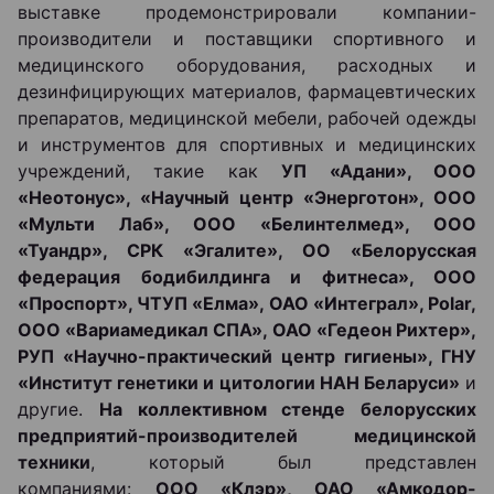
выставке продемонстрировали компании-
производители и поставщики спортивного и
медицинского оборудования, расходных и
дезинфицирующих материалов, фармацевтических
препаратов, медицинской мебели, рабочей одежды
и инструментов для спортивных и медицинских
учреждений, такие как
УП «Адани», ООО
«Неотонус», «Научный центр «Энерготон», ООО
«Мульти Лаб», ООО «Белинтелмед», ООО
«Туандр», СРК «Эгалите», ОО «Белорусская
федерация бодибилдинга и фитнеса», ООО
«Проспорт», ЧТУП «Елма», ОАО «Интеграл», Polar,
ООО «Вариамедикал СПА», ОАО «Гедеон Рихтер»,
РУП «Научно-практический центр гигиены», ГНУ
«Институт генетики и цитологии НАН Беларуси»
и
другие.
На коллективном стенде белорусских
предприятий-производителей медицинской
техники
, который был представлен
компаниями:
ООО «Клэр», ОАО «Амкодор-