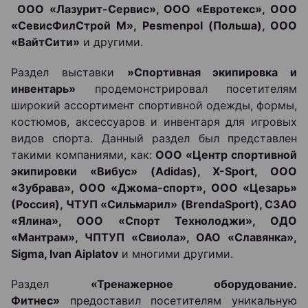
ООО «Лазурит-Сервис», ООО «Евротекс», ООО
«СевисФилСтрой М», Pesmenpol (Польша), ООО
«ВайтСити»
и другими.
Раздел выставки
»Спортивная экипировка и
инвентарь»
продемонстрировал посетителям
широкий ассортимент спортивной одежды, формы,
костюмов, аксессуаров и инвентаря для игровых
видов спорта. Данный раздел был представлен
такими компаниями, как:
ООО «Центр спортивной
экипировки «Вибус» (Adidas), X-Sport, ООО
«Зубрава», ООО «Джома-спорт», ООО «Цезарь»
(Россия), ЧТУП «Сильмарил» (BrendaSport), СЗАО
«Ялина», ООО «Спорт Технолоджи», ОДО
«Мантрам», ЧПТУП «Свиола», ОАО «Славянка»,
Sigma, Ivan Aiplatov
и многими другими.
Раздел
«
Тренажерное оборудование.
Фитнес»
предоставил посетителям уникальную