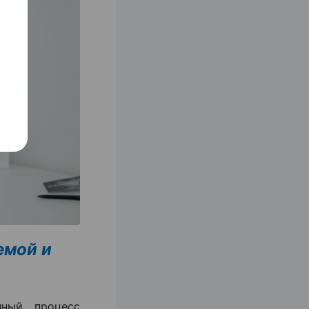
емой и
ный процесс