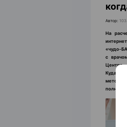
когд
Автор:
103
На расч
интернет
«чудо-БА
с врачо
Центра
Кудаленк
методы 
полность