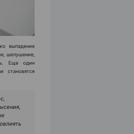
ко выпадение
ие, шелушение,
ть. Еще один
и становятся
с,
ысения,
ше
повлиять