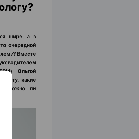
ологу?
ся шире, а в
 то очередной
блему? Вместе
уководителем
ЕРМ) Ольгой
алисту, какие
с и можно ли