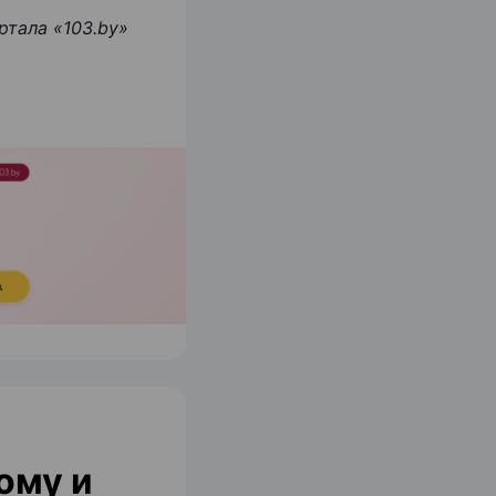
ртала «103.
by
»
ому и