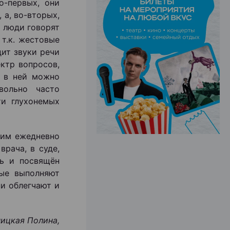
-первых, они
 а, во-вторых,
е люди говорят
ЭФФЕКТИВНАЯ РЕКЛАМА НА САЙТЕ
 т.к. жестовые
дит звуки речи
ектр вопросов,
я в ней можно
вольно часто
ти глухонемых
ним ежедневно
рача, в суде,
нь и посвящён
ые выполняют
и облегчают и
ицкая Полина,