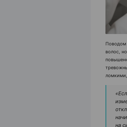
Поводом
волос, н
повышен
тревожн
ломкими,
«Есл
изме
откл
начи
на с