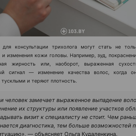
 для консультации трихолога могут стать не толь
о и изменения кожи головы. Например, зуд, покраснен
ная жирность или, наоборот, выраженная сухос
ый сигнал — изменение качества волос, когда он
 тусклыми и теряют плотность.
и человек замечает выраженное выпадение воло
нение их структуры или появление участков обл
адывать визит к специалисту не стоит. Чем рань
нается диагностика, тем больше возможностей 
итуацию», —
объясняет Ольга Кудаленкина.