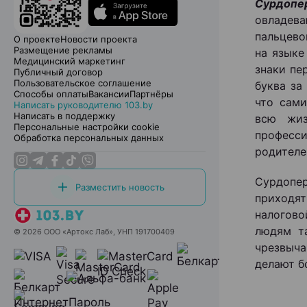
Сурдопе
овладева
пальцево
О проекте
Новости проекта
Размещение рекламы
на языке
Медицинский маркетинг
знаки пе
Публичный договор
Пользовательское соглашение
буква за
Способы оплаты
Вакансии
Партнёры
что сами
Написать руководителю 103.by
Написать в поддержку
всю жиз
Персональные настройки cookie
професс
Обработка персональных данных
родителей
Сурдопер
Разместить новость
приходят
налогово
людям т
© 2026 ООО «Артокс Лаб», УНП 191700409
чрезвыча
делают б