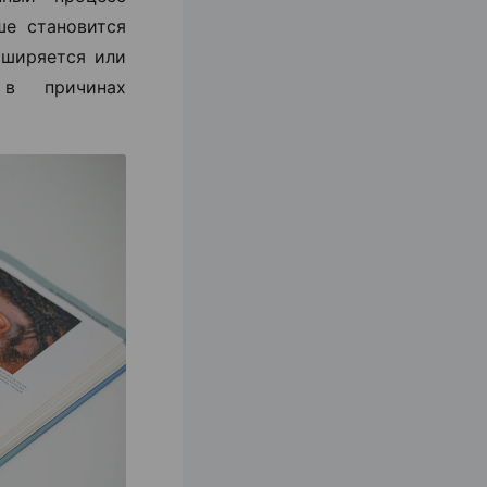
ше становится
сширяется или
 в причинах