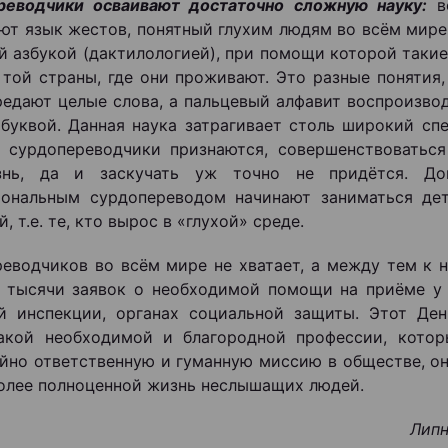
реводчики осваивают достаточно сложную науку:
во
ют язык жестов, понятный глухим людям во всём мире,
й азбукой (дактилологией), при помощи которой таки
 той страны, где они проживают. Это разные понятия,
редают целые слова, а пальцевый алфавит воспроизво
 буквой. Данная наука затрагивает столь широкий сп
 сурдопереводчики признаются, совершенствоватьс
нь, да и заскучать уж точно не придётся. До
иональным сурдопереводом начинают заниматься де
, т.е. те, кто вырос в «глухой» среде.
еводчиков во всём мире не хватает, а между тем к 
 тысячи заявок о необходимой помощи на приёме у в
й инспекции, органах социальной защиты. Этот Де
акой необходимой и благородной профессии, котор
йно ответственную и гуманную миссию в обществе, он
олее полноценной жизнь неслышащих людей.
Липн