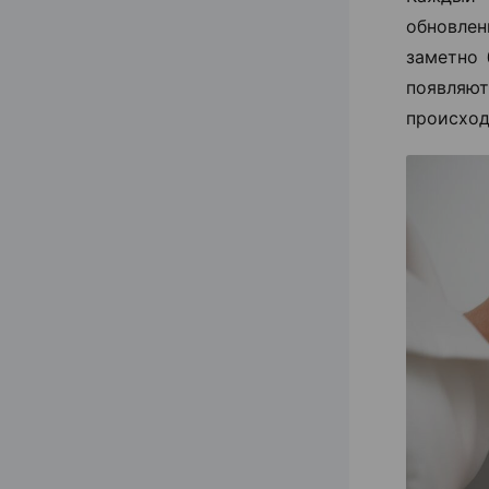
обновлен
заметно 
появля
происход