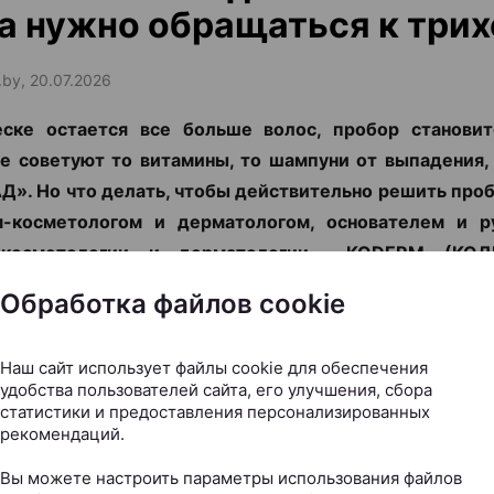
а нужно обращаться к трих
.by, 20.07.2026
еске остается все больше волос, пробор становит
е советуют то витамины, то шампуни от выпадения,
Д». Но что делать, чтобы действительно решить про
м-косметологом и дерматологом, основателем и р
 косметологии и дерматологии KODERM (КОД
иной разбираемся, когда стоит обратиться к специ
Обработка файлов cookie
сегодня используют для восстановления воло
ю остановить облысение.
Наш сайт использует файлы cookie для обеспечения
удобства пользователей сайта, его улучшения, сбора
статистики и предоставления персонализированных
рекомендаций.
Вы можете настроить параметры использования файлов