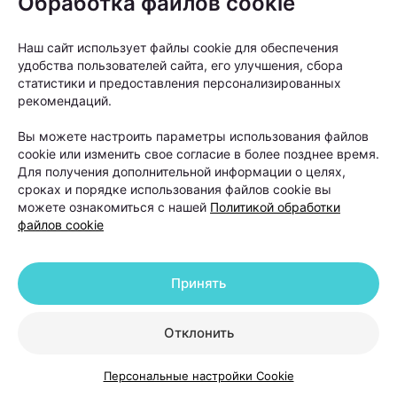
Обработка файлов cookie
Когда пересадка волос
Наш сайт использует файлы cookie для обеспечения
действительно нужна и что
удобства пользователей сайта, его улучшения, сбора
статистики и предоставления персонализированных
делать после нее
рекомендаций.
Вы можете настроить параметры использования файлов
Пересадка волос часто воспринимается как
cookie или изменить свое согласие в более позднее время.
универсальное решение проблемы облысения.
Для получения дополнительной информации о целях,
сроках и порядке использования файлов cookie вы
Однако на практике трихологи рассматривают ее
можете ознакомиться с нашей
Политикой обработки
как один из вариантов лечения, а не как первый
файлов cookie
шаг для любого пациента с выпадением волос.
Принять
Отклонить
Персональные настройки Cookie