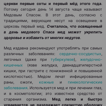
церкви первые соты и первый мёд этого года
.
Потому сегодня день 14 августа чаще называют
Медовым Спасом. В этот день, согласно с
традициями, верующие несут на освещение в
церковь первый мед.
Считалось, что освященный
в день медового Спаса мед может укрепить
здоровье и избавить от многих недугов
.
Мед издавна рекомендуют употреблять при самых
различных заболеваниях:
сердечно-сосудистых
,
легочных (даже при
туберкулезе
),
желудочно-
кишечных
(язве желудка, двенадцатиперстной
кишки, при гастрите с пониженной и повышенной
кислотностью). Медом лечат инфицированные
раны, ожоги,
кожные
и
гинекологические
заболевания
. Используется мед и при лечении глаз,
и в косметологии; это известное средство от
старения организма.
Мед легко и быстро
усваивается, не раздражает слизистую оболочку