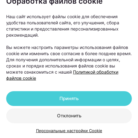
Обработка файлов cookie
«Если пациент в течение шести-двенадцати
месяцев использовал наружную терапию и другие
Наш сайт использует файлы cookie для обеспечения
удобства пользователей сайта, его улучшения, сбора
методы лечения, но значимого улучшения не
статистики и предоставления персонализированных
произошло, тогда можно рассматривать пересадку
рекомендаций.
волос как следующий этап», —
объясняет Ольга
Вы можете настроить параметры использования файлов
Кудаленкина.
cookie или изменить свое согласие в более позднее время.
Для получения дополнительной информации о целях,
сроках и порядке использования файлов cookie вы
При этом важно понимать: пересадка
можете ознакомиться с нашей
Политикой обработки
не устраняет причину
файлов cookie
андрогенетической алопеции. Она
помогает восстановить густоту волос
Принять
в определенных зонах, но сам процесс
облысения может продолжаться.
Отклонить
Персональные настройки Cookie
Именно поэтому после операции работа с