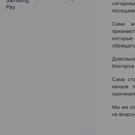
сегодняш
посещаем
Сами же
признают
которые 
обращать
Довольн
блогеров
Сама ст
начала 
оригинал
Мы же со
не возро