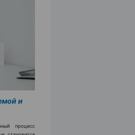
емой и
ный процесс
ше становится