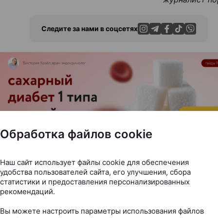
Следите за нами в соцсетях
ЭФФЕКТИВНАЯ РЕКЛАМА НА САЙТЕ
Обработка файлов cookie
Наш сайт использует файлы cookie для обеспечения
удобства пользователей сайта, его улучшения, сбора
статистики и предоставления персонализированных
рекомендаций.
новить выпадение волос: к
Вы можете настроить параметры использования файлов
а нужно обращаться к трих