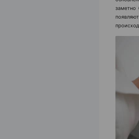
заметно 
появля
происход