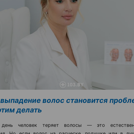
 выпадение волос становится пробл
 этим делать
день человек теряет волосы — это естествен
ия. Но если волос на расческе, подушке или в ду