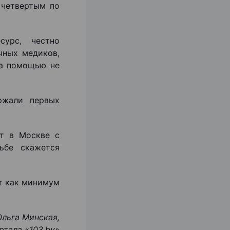
 четвертым по
урс, честно
чных медиков,
за помощью не
ржали первых
т в Москве с
ьбе скажется
т как минимум
Ольга Минская,
ртала «103.by
»