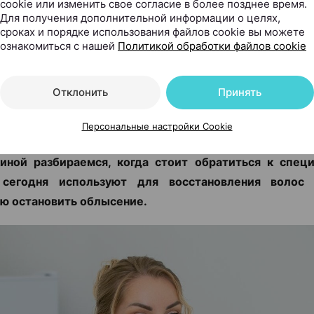
cookie или изменить свое согласие в более позднее время.
Для получения дополнительной информации о целях,
сроках и порядке использования файлов cookie вы можете
.by, 20.07.2026
ознакомиться с нашей
Политикой обработки файлов cookie
еске остается все больше волос, пробор становит
е советуют то витамины, то шампуни от выпадения,
Отклонить
Принять
Д». Но что делать, чтобы действительно решить про
м-косметологом и дерматологом, основателем и р
Персональные настройки Cookie
 косметологии и дерматологии KODERM (КОД
иной разбираемся, когда стоит обратиться к специ
сегодня используют для восстановления воло
ю остановить облысение.