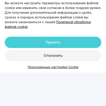
Вы можете настроить параметры использования файлов
cookie или изменить свое согласие в более позднее время.
Для получения дополнительной информации о целях,
сроках и порядке использования файлов cookie вы
можете ознакомиться с нашей
Политикой обработки
файлов cookie
Принять
Отклонить
Когда выпадение волос
Персональные настройки Cookie
становится проблемой и что с
этим делать
Каждый день человек теряет волосы — это
естественный процесс обновления. Но если волос