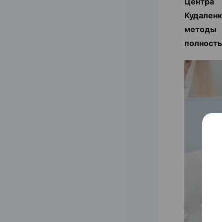
Центра
Кудаленк
методы 
полность