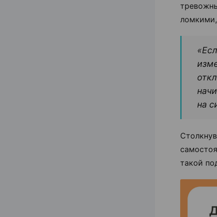
тревожн
ломкими,
«Есл
изме
откл
начи
на с
Столкну
самостоя
такой под