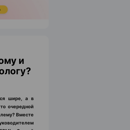
ому и
ологу?
ся шире, а в
 то очередной
блему? Вместе
уководителем