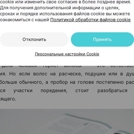
cookie или изменить свое согласие в более позднее время.
Для получения дополнительной информации о целях,
сроках и порядке использования файлов cookie вы можете
ознакомиться с нашей
Политикой обработки файлов cookie
 выпадение волос становится пробл
Отклонить
Принять
 этим делать
Персональные настройки Cookie
день человек теряет волосы — это естествен
ия. Но если волос на расческе, подушке или в ду
больше обычного, а пробор на голове постепенно ра
ются участки поредения, стоит разобраться
ящего.