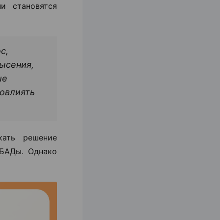
и становятся
с,
ысения,
ше
повлиять
кать решение
 БАДы. Однако