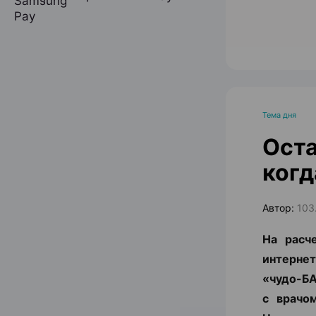
Тема дня
Оста
когд
Автор:
103
На расч
интернет
«чудо-БА
с врачо