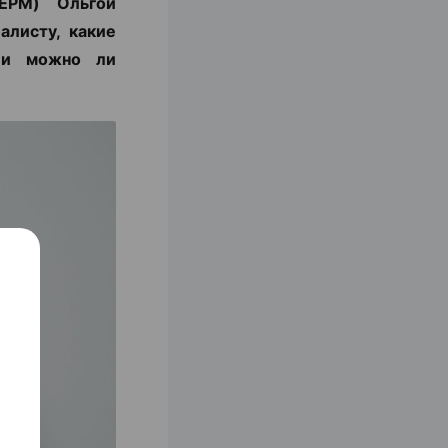
ЕРМ) Ольгой
алисту, какие
с и можно ли