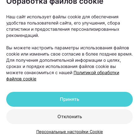
Обработка файлов cookie
появляется так называемый пушок — новые
тонкие волоски, которые постепенно становятся
Наш сайт использует файлы cookie для обеспечения
более плотными и крепкими. Именно этот признак
удобства пользователей сайта, его улучшения, сбора
считается одним из первых сигналов того, что
статистики и предоставления персонализированных
рекомендаций.
терапия работает.
Вы можете настроить параметры использования файлов
Когда пересадка волос
cookie или изменить свое согласие в более позднее время.
Для получения дополнительной информации о целях,
действительно нужна и что
сроках и порядке использования файлов cookie вы
делать после нее
можете ознакомиться с нашей
Политикой обработки
файлов cookie
Пересадка волос часто воспринимается как
универсальное решение проблемы облысения.
Принять
Однако на практике трихологи рассматривают ее
как один из вариантов лечения, а не как первый
Отклонить
шаг для любого пациента с выпадением волос.
Персональные настройки Cookie