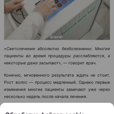
«Светолечение абсолютно безболезненно. Многие
пациенты во время процедуры расслабляются, а
некоторые даже засыпают», —
говорит врач.
Конечно, мгновенного результата ждать не стоит.
Рост волос — процесс медленный. Однако первые
изменения многие пациенты замечают уже через
несколько недель после начала лечения.
Сначала уменьшается выпадение волос, а затем