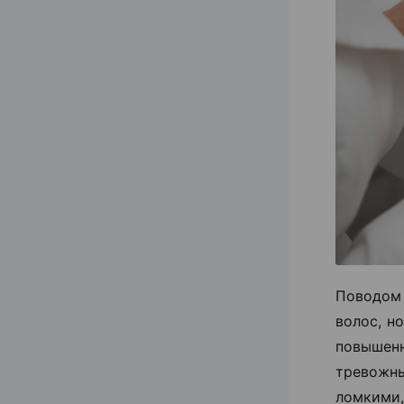
Поводом
волос, н
повышен
тревожн
ломкими,