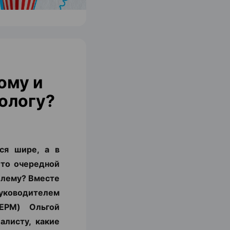
ому и
ологу?
ся шире, а в
 то очередной
блему? Вместе
уководителем
ЕРМ) Ольгой
алисту, какие