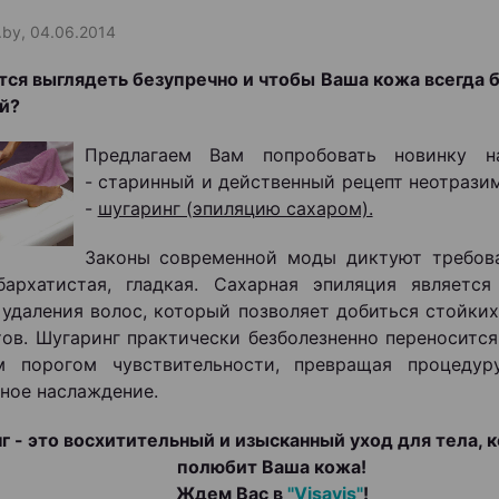
.by, 04.06.2014
тся выглядеть безупречно и чтобы Ваша кожа всегда 
ой?
Предлагаем Вам попробовать новинку н
- старинный и действенный рецепт неотрази
-
шугаринг (эпиляцию сахаром).
Законы современной моды диктуют требов
бархатистая, гладкая. Сахарная эпиляция являетс
удаления волос, который позволяет добиться стойких
тов. Шугаринг практически безболезненно переноситс
м порогом чувствительности, превращая процедур
ное наслаждение.
г - это восхитительный и изысканный уход для тела, 
полюбит Ваша кожа!
Ждем Вас в
"Visavis"
!