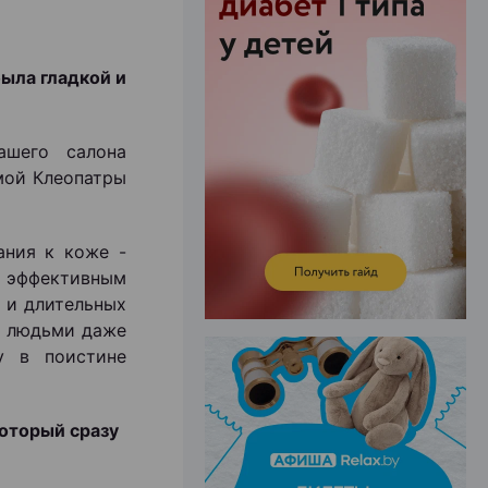
была гладкой и
ЭФФЕКТИВНАЯ РЕКЛАМА НА САЙТЕ
ашего салона
мой Клеопатры
ания к коже -
я эффективным
 и длительных
я людьми даже
у в поистине
который сразу