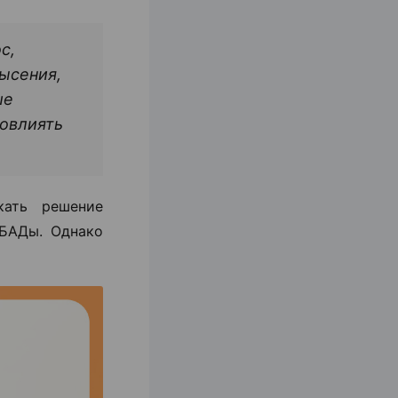
с,
ысения,
ше
повлиять
кать решение
 БАДы. Однако