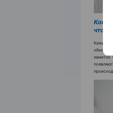
Когда
что с
Каждый 
обновлен
заметно 
появля
происход