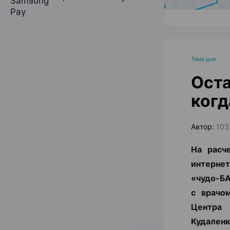
Тема дня
Оста
когд
Автор:
103
На расч
интернет
«чудо-БА
с врачо
Центра
Кудаленк