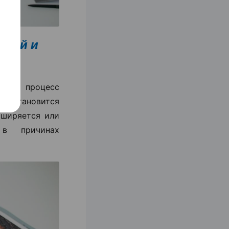
емой и
ный процесс
ше становится
сширяется или
 в причинах