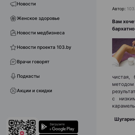
Новости
Автор:
103
Женское здоровье
Вам хоче
бархатн
Новости медбизнеса
Новости проекта 103.by
Врачи говорят
Подкасты
чистая, 
методом 
Акции и скидки
результа
с низки
карамель
Шугарин