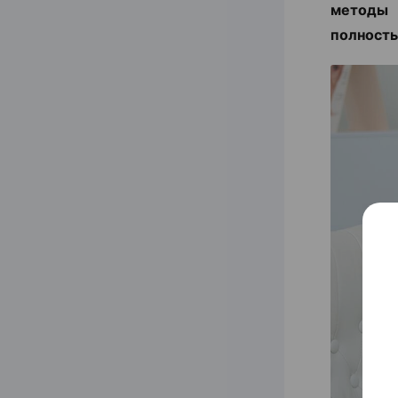
методы 
полность