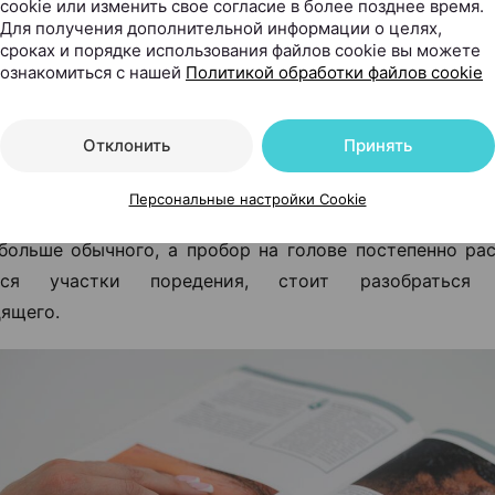
cookie или изменить свое согласие в более позднее время.
Для получения дополнительной информации о целях,
сроках и порядке использования файлов cookie вы можете
ознакомиться с нашей
Политикой обработки файлов cookie
 выпадение волос становится пробл
 этим делать
Отклонить
Принять
день человек теряет волосы — это естествен
Персональные настройки Cookie
ия. Но если волос на расческе, подушке или в ду
больше обычного, а пробор на голове постепенно ра
ются участки поредения, стоит разобраться
ящего.