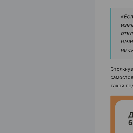
«Есл
изме
откл
начи
на с
Столкну
самостоя
такой под