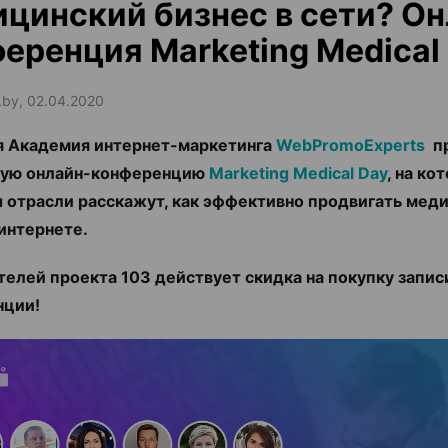
цинский бизнес в сети? Он
еренция Marketing Medical
.by, 02.04.2020
я Академия интернет-маркетинга
WebPromoExperts
пр
ную онлайн-конференцию
Marketing Medical Day
, на ко
 отрасли расскажут, как эффективно продвигать мед
 интернете.
телей проекта 103 действует скидка на покупку запис
нции!