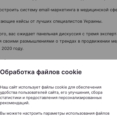
остроить систему email-маркетинга в медицинской сфе
тающие кейсы от лучших специалистов Украины.
ого, вас ожидает панельная дискуссия с тремя экспер
я своими размышлениями о трендах в продвижении м
 2020 году.
де?
Обработка файлов cookie
g Medical Day пройдет 17 апреля в 10:00 по киевскому 
ренции вы можете задать любой свой вопрос спикеру 
Наш сайт использует файлы cookie для обеспечения
удобства пользователей сайта, его улучшения, сбора
 также приобрести запись и презентации спикеров.
статистики и предоставления персонализированных
рекомендаций.
ь участником?
Вы можете настроить параметры использования файлов