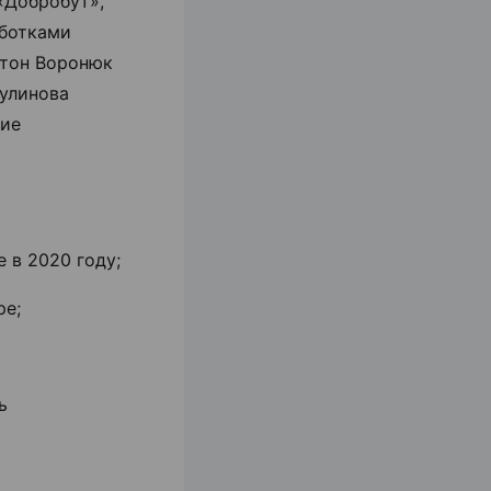
 «Добробут»,
аботками
нтон Воронюк
Тулинова
гие
 в 2020 году;
ре;
ь