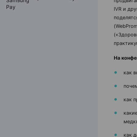
продвига
IVR и др
поделятс
(WebProm
(«Здоров
практик
На конфе
как 
поче
как п
каки
медк
как д