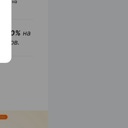
ации на
ку 10%
на
керов.