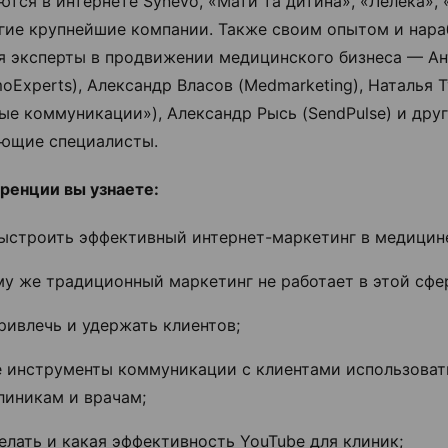
ются в интернете Synevo, «Мати та дитина», «Лелека»,
угие крупнейшие компании. Также своим опытом и нар
я эксперты в продвижении медицинского бизнеса — А
oExperts), Александр Власов (Medmarketing), Наталья 
ые коммуникации»), Александр Рысь (SendPulse) и дру
ующие специалисты.
ренции вы узнаете:
выстроить эффективный интернет-маркетинг в медицине
му же традиционный маркетинг не работает в этой сфе
ривлечь и удержать клиентов;
е инструменты коммуникации с клиентами использоват
линикам и врачам;
елать и какая эффективность YouTube для клиник;