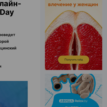
лайн-
 Day
ЭФФЕКТИВНАЯ РЕКЛАМА НА САЙТЕ
оведет
торой
ицинский
и