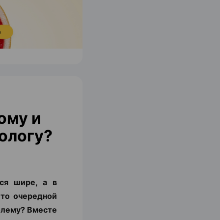
ому и
ологу?
ся шире, а в
 то очередной
блему? Вместе