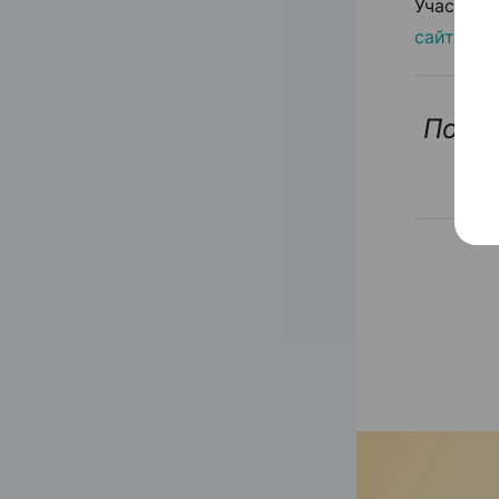
Участие 
сайте
.
По п
за