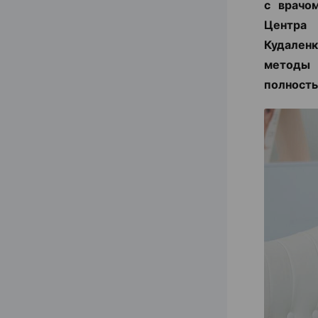
с врачо
Центра
Кудаленк
методы 
полность