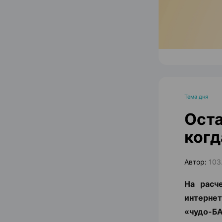
Тема дня
Оста
когд
Автор:
103
На расч
интернет
«чудо-БА