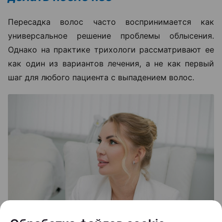
Пересадка волос часто воспринимается как
универсальное решение проблемы облысения.
Однако на практике трихологи рассматривают ее
как один из вариантов лечения, а не как первый
шаг для любого пациента с выпадением волос.