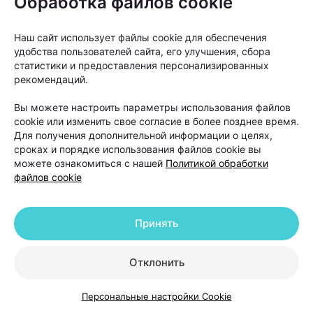
Обработка файлов cookie
Как правило, пересадку рекомендуют людям с
Наш сайт использует файлы cookie для обеспечения
удобства пользователей сайта, его улучшения, сбора
выраженной андрогенетической алопецией, когда
статистики и предоставления персонализированных
волосы значительно поредели в лобной или
рекомендаций.
теменной зоне, а консервативные методы уже не
Вы можете настроить параметры использования файлов
позволяют добиться заметного улучшения.
cookie или изменить свое согласие в более позднее время.
Для получения дополнительной информации о целях,
сроках и порядке использования файлов cookie вы
можете ознакомиться с нашей
Политикой обработки
файлов cookie
Принять
Отклонить
Персональные настройки Cookie