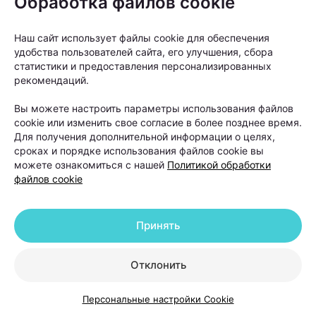
Обработка файлов cookie
прямыми солнечными лучами;
временно отказаться от агрессивных средств
Наш сайт использует файлы cookie для обеспечения
для укладки;
удобства пользователей сайта, его улучшения, сбора
статистики и предоставления персонализированных
не использовать пилинги для кожи головы.
рекомендаций.
Отдельное внимание уделяется восстановлению
Вы можете настроить параметры использования файлов
cookie или изменить свое согласие в более позднее время.
кожи головы и приживлению пересаженных
Для получения дополнительной информации о целях,
фолликулов. Для этого в программы реабилитации
сроках и порядке использования файлов cookie вы
нередко включают плазмотерапию и светолечение.
можете ознакомиться с нашей
Политикой обработки
файлов cookie
«Светолечение и плазмотерапия
Принять
назначаются в программах
восстановления после пересадки
Отклонить
волос и способствуют более
быстрому и комфортному
Персональные настройки Cookie
восстановительному периоду, а также