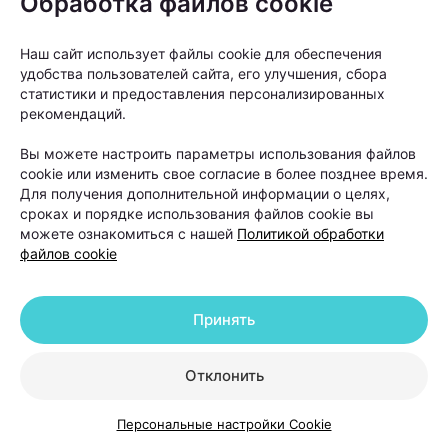
Обработка файлов cookie
Наш сайт использует файлы cookie для обеспечения
удобства пользователей сайта, его улучшения, сбора
статистики и предоставления персонализированных
Как правило, пересадку рекомендуют людям с
рекомендаций.
выраженной андрогенетической алопецией, когда
Вы можете настроить параметры использования файлов
волосы значительно поредели в лобной или
cookie или изменить свое согласие в более позднее время.
теменной зоне, а консервативные методы уже не
Для получения дополнительной информации о целях,
сроках и порядке использования файлов cookie вы
позволяют добиться заметного улучшения.
можете ознакомиться с нашей
Политикой обработки
файлов cookie
Принять
Отклонить
Персональные настройки Cookie