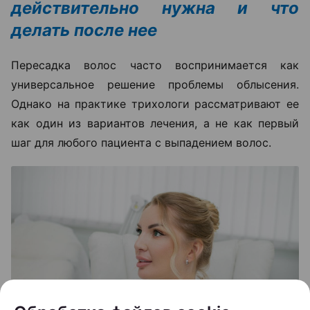
действительно нужна и что
делать после нее
Пересадка волос часто воспринимается как
универсальное решение проблемы облысения.
Однако на практике трихологи рассматривают ее
как один из вариантов лечения, а не как первый
шаг для любого пациента с выпадением волос.