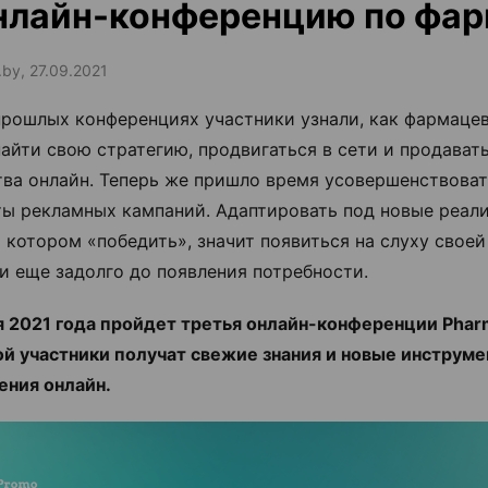
нлайн-конференцию по фа
.by, 27.09.2021
прошлых конференциях участники узнали, как фармаце
найти свою стратегию, продвигаться в сети и продавать
тва онлайн. Теперь же пришло время усовершенствоват
ты рекламных кампаний. Адаптировать под новые реали
а котором «победить», значит появиться на слуху свое
и еще задолго до появления потребности.
я 2021 года пройдет третья онлайн-конференции Pharma
ой участники получат свежие знания и новые инструм
ния онлайн.