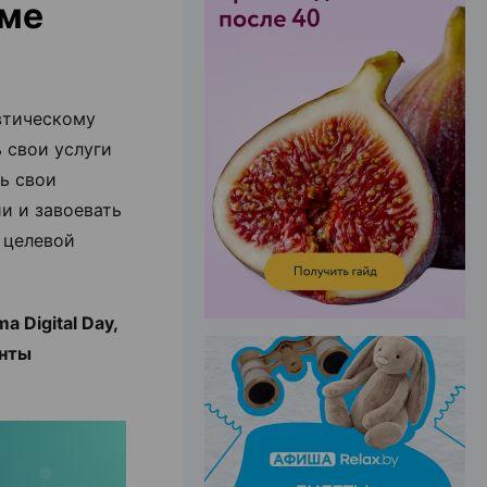
рме
ЭФФЕКТИВНАЯ РЕКЛАМА НА САЙТЕ
втическому
 свои услуги
ь свои
и и завоевать
й целевой
 Digital Day,
енты