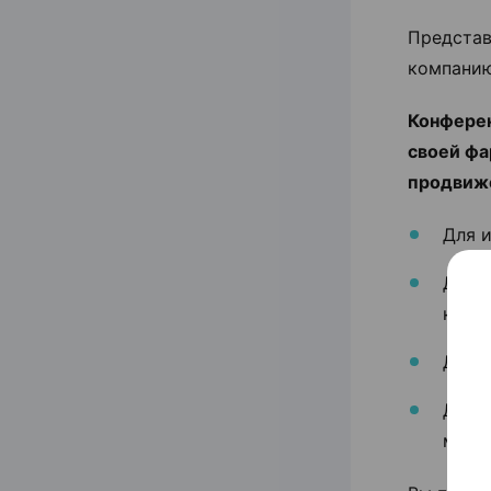
Представ
компанию
Конферен
своей фа
продвиж
Для 
‍Для
комп
Для 
Для ф
марк