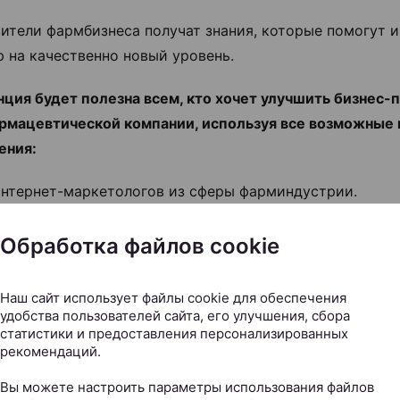
ители фармбизнеса получат знания, которые помогут 
 на качественно новый уровень.
ция будет полезна всем, кто хочет улучшить бизнес-
рмацевтической компании, используя все возможные
ения:
интернет-маркетологов из сферы фарминдустрии.
 владельцев, руководителей и ТОП-менеджеров фармак
Обработка файлов cookie
аний.
специалистов, которые занимаются онлайн-продвижен
Наш сайт использует файлы cookie для обеспечения
удобства пользователей сайта, его улучшения, сбора
армацевтов, которые хотят разобраться в основах digit
статистики и предоставления персонализированных
рекомендаций.
етинга.
Вы можете настроить параметры использования файлов