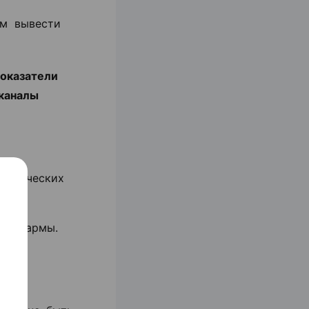
им вывести
показатели
 каналы
ологических
ием фармы.
al-