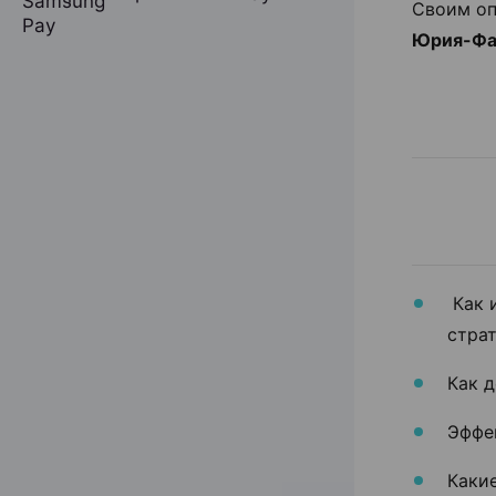
Своим оп
Юрия-Фар
Как 
страт
Как 
Эффек
Каки