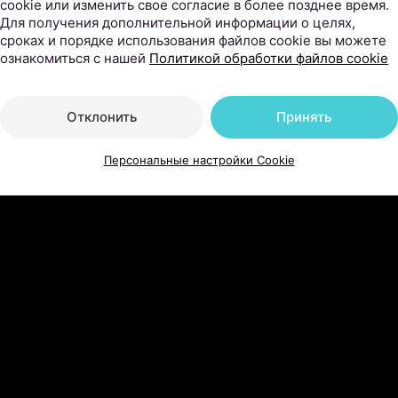
ите набор знаний для того, чтобы закрепиться на онлай
cookie или изменить свое согласие в более позднее время.
Для получения дополнительной информации о целях,
удержать свои позиции, находить свою целевую аудит
сроках и порядке использования файлов cookie вы можете
аналы и оставаться в тренде, независимо от волнений 
ознакомиться с нашей
Политикой обработки файлов cookie
ь эффективно использовать все digital-возможности п
Отклонить
Принять
е выходя из дома!
Персональные настройки Cookie