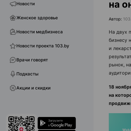
на о
Новости
Женское здоровье
Автор:
103
Новости медбизнеса
На двух 
бизнесу 
Новости проекта 103.by
и лекарс
результа
Врачи говорят
рынок, н
аудитори
Подкасты
18 ноябр
Акции и скидки
на котор
продвиже