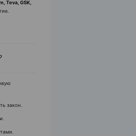
m, Teva, GSK,
гие.
?
овую
ть закон.
и.
тами.