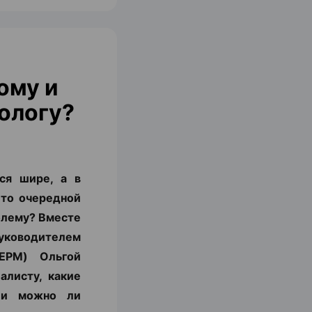
ому и
ологу?
ся шире, а в
 то очередной
блему? Вместе
уководителем
ЕРМ) Ольгой
алисту, какие
с и можно ли