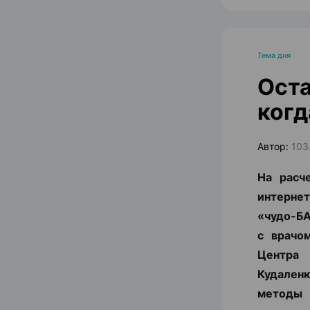
Тема дня
Оста
когд
Автор:
103
На расч
интернет
«чудо-БА
с врачо
Центра
Кудаленк
методы 