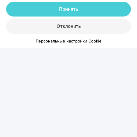
Принять
Отклонить
Персональные настройки Cookie
Когда выпадение волос
становится проблемой и что с
этим делать
Каждый день человек теряет волосы — это
естественный процесс обновления. Но если волос
на расческе, подушке или в душе становится
заметно больше обычного, а пробор на голове