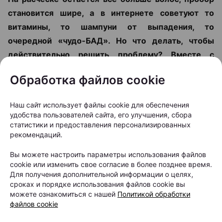
становится шире, а в интернете советуют то
витамины, то шампуни от выпадения, то
очередной «чудо-БАД». Но что делать, чтобы
действительно решить проблему? Вместе с
врачом-косметологом и дерматологом,
Обработка файлов cookie
основателем и руководителем Центра
косметологии и дерматологии KODERM
Наш сайт использует файлы cookie для обеспечения
(КОДЕРМ) Ольгой Кудаленкиной разбираемся,
удобства пользователей сайта, его улучшения, сбора
когда стоит обратиться к специалисту, какие
статистики и предоставления персонализированных
рекомендаций.
методы сегодня используют для восстановления
волос и можно ли полностью остановить
Вы можете настроить параметры использования файлов
cookie или изменить свое согласие в более позднее время.
облысение.
Для получения дополнительной информации о целях,
сроках и порядке использования файлов cookie вы
можете ознакомиться с нашей
Политикой обработки
файлов cookie