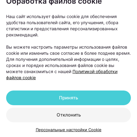
Обработка файлов cookie
Наш сайт использует файлы cookie для обеспечения
«Если пациент в течение шести-двенадцати
удобства пользователей сайта, его улучшения, сбора
месяцев использовал наружную терапию и другие
статистики и предоставления персонализированных
рекомендаций.
методы лечения, но значимого улучшения не
произошло, тогда можно рассматривать пересадку
Вы можете настроить параметры использования файлов
волос как следующий этап», —
объясняет Ольга
cookie или изменить свое согласие в более позднее время.
Для получения дополнительной информации о целях,
Кудаленкина.
сроках и порядке использования файлов cookie вы
можете ознакомиться с нашей
Политикой обработки
файлов cookie
При этом важно понимать: пересадка
не устраняет причину
андрогенетической алопеции. Она
Принять
помогает восстановить густоту волос
в определенных зонах, но сам процесс
Отклонить
облысения может продолжаться.
Персональные настройки Cookie