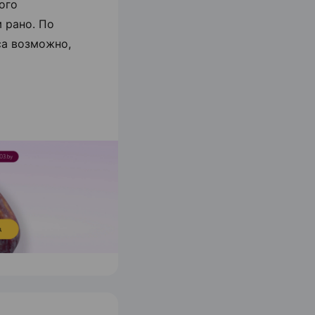
ого
м рано. По
са возможно,