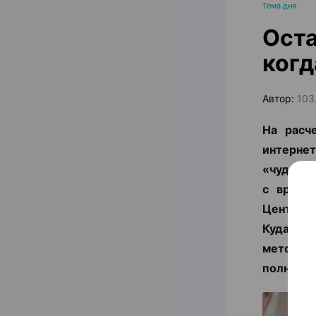
Тема дня
Оста
когд
Автор:
103
На расч
интернет
«чудо-БА
с врачо
Центра
Кудаленк
методы 
полность