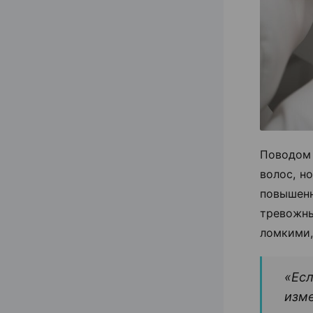
Поводом
волос, н
повышен
тревожн
ломкими,
«Есл
изме