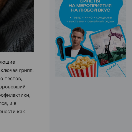
ЭФФЕКТИВНАЯ РЕКЛАМА НА САЙТЕ
ляющие
включая грипп.
о тестов,
доровевший
рофилактики,
ся, и в
енести как