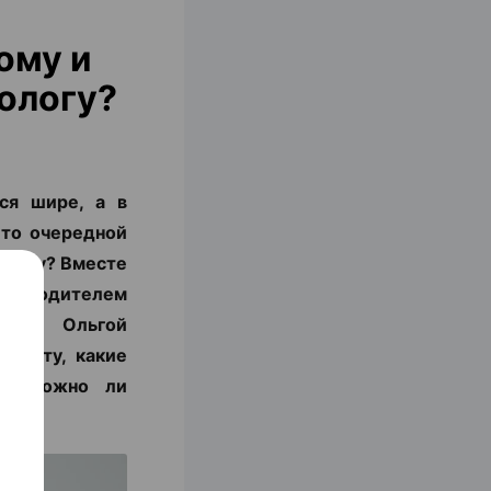
ому и
ологу?
ся шире, а в
 то очередной
блему? Вместе
уководителем
ЕРМ) Ольгой
алисту, какие
с и можно ли