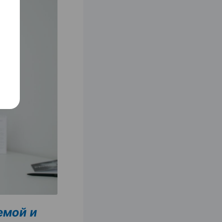
емой и