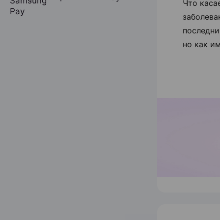
Что каса
заболева
последни
но как и