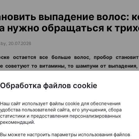
новить выпадение волос: к
а нужно обращаться к трих
.by, 20.07.2026
еске остается все больше волос, пробор становит
е советуют то витамины, то шампуни от выпадения,
Д». Но что делать, чтобы действительно решить про
м-косметологом и дерматологом, основателем и р
Обработка файлов cookie
 косметологии и дерматологии KODERM (КОД
иной разбираемся, когда стоит обратиться к специ
Наш сайт использует файлы cookie для обеспечения
сегодня используют для восстановления воло
удобства пользователей сайта, его улучшения, сбора
статистики и предоставления персонализированных
ю остановить облысение.
рекомендаций.
Вы можете настроить параметры использования файлов