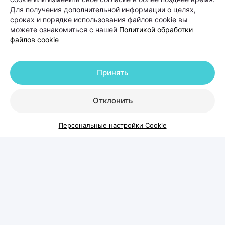
Для получения дополнительной информации о целях,
сроках и порядке использования файлов cookie вы
можете ознакомиться с нашей
Политикой обработки
файлов cookie
Принять
Отклонить
Когда выпадение волос
Персональные настройки Cookie
становится проблемой и что с
этим делать
Каждый день человек теряет волосы — это
естественный процесс обновления. Но если волос
на расческе, подушке или в душе становится
заметно больше обычного, а пробор на голове