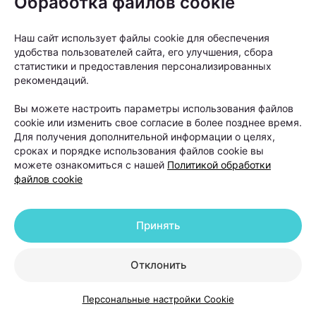
Обработка файлов cookie
Фотобиомодуляция может применяться как
самостоятельный метод или входить в состав
Наш сайт использует файлы cookie для обеспечения
комплексной программы лечения.
удобства пользователей сайта, его улучшения, сбора
статистики и предоставления персонализированных
рекомендаций.
Вы можете настроить параметры использования файлов
cookie или изменить свое согласие в более позднее время.
Для получения дополнительной информации о целях,
сроках и порядке использования файлов cookie вы
можете ознакомиться с нашей
Политикой обработки
файлов cookie
Принять
Отклонить
«Светолечение абсолютно безболезненно. Многие
Персональные настройки Cookie
пациенты во время процедуры расслабляются, а