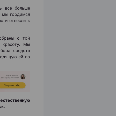
дь все больше
И мы гордимся
но и отнесли к
обраны с той
 красоту. Мы
бора средств
ходящую ей по
естественную
ск.