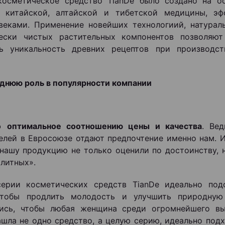
косметическое средство TianDe было создано на о
в китайской, алтайской и тибетской медицины, эф
веками. Применение новейших технологиий, натурал
чески чистых растительных компонентов позволяют
ть уникальность древних рецептов при производст
днюю роль в популярности компании
о
оптимальное соотношению цены и качества
. Ве
елей в Евросоюзе отдают предпочтение именно нам. 
 нашу продукцию не только оценили по достоинству, 
элитных».
серии косметических средств TianDe идеально под
чтобы продлить молодость и улучшить природную
лись, чтобы любая женщина среди огромнейшего вы
ашла не одно средство, а целую серию, идеально под