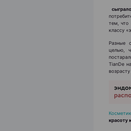
сыграл
потребит
тем, что
классу «
Разные 
целью, 
постара
TianDe н
возрасту
Косметик
красоту 