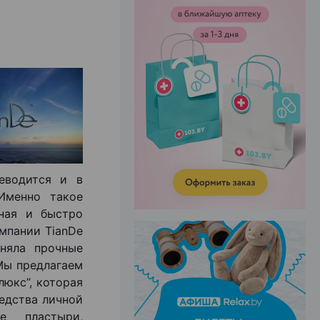
ЭФФЕКТИВНАЯ РЕКЛАМА НА САЙТЕ
реводится и в
Именно такое
вная и быстро
мпании TianDe
няла прочные
 Мы предлагаем
юкс”, которая
редства личной
е пластыри,