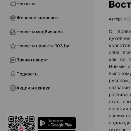
Вос
Новости
Женское здоровье
Автор:
103
С древн
Новости медбизнеса
духовно
красото
Новости проекта 103.by
себя, вс
как во 
Врачи говорят
Иными сл
высокому
Подкасты
русском
названи
Акции и скидки
развиваю
стал св
позиции 
нашим по
подразде
гигиены