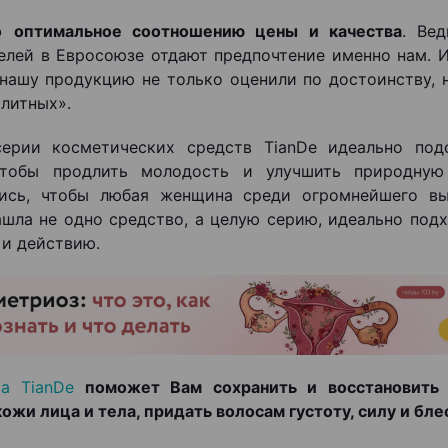
о
оптимальное соотношению цены и качества
. Ве
елей в Евросоюзе отдают предпочтение именно нам. 
 нашу продукцию не только оценили по достоинству, 
элитных».
серии косметических средств TianDe идеально под
чтобы продлить молодость и улучшить природную
лись, чтобы любая женщина среди огромнейшего вы
ашла не одно средство, а целую серию, идеально под
 и действию.
а TianDe
поможет Вам сохранить и восстановить 
кожи лица и тела, придать волосам густоту, силу и бле