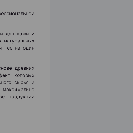
ессиональной
ты для кожи и
х натуральных
ит ее на один
снове древних
фект которых
ьного сырья и
 максимально
ве продукции