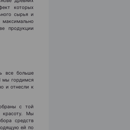
снове древних
фект которых
ьного сырья и
 максимально
ве продукции
дь все больше
И мы гордимся
но и отнесли к
обраны с той
 красоту. Мы
бора средств
ходящую ей по