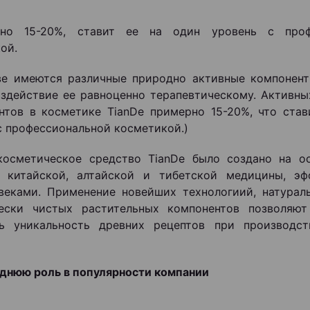
о 15-20%, ставит ее на один уровень с проф
ой.
ве имеются различные природно активные компонен
оздействие ее равноценно терапевтическому. Активны
нтов в косметике TianDe примерно 15-20%, что став
с профессиональной косметикой.)
косметическое средство TianDe было создано на о
в китайской, алтайской и тибетской медицины, эф
веками. Применение новейших технологиий, натурал
чески чистых растительных компонентов позволяют
ть уникальность древних рецептов при производст
днюю роль в популярности компании