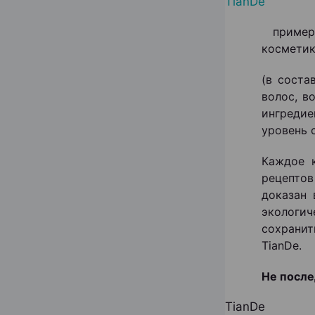
TianDe
примерн
косметик
(в соста
волос, в
ингредие
уровень 
Каждое 
рецепто
доказан 
экологи
сохрани
TianDe.
Не после
TianDe