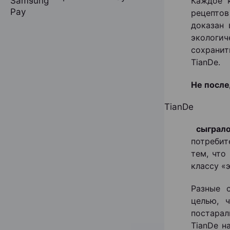
Каждое 
рецепто
доказан 
экологи
сохрани
TianDe.
Не после
TianDe
сыграл
потребит
тем, что
классу «
Разные 
целью, 
постара
TianDe н