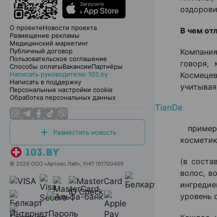
оздорови
О проекте
Новости проекта
В чем от
Размещение рекламы
Медицинский маркетинг
Публичный договор
Компани
Пользовательское соглашение
говоря,
Способы оплаты
Вакансии
Партнёры
Написать руководителю 103.by
Космецев
Написать в поддержку
учитывая
Персональные настройки cookie
Обработка персональных данных
TianDe
примерн
Разместить новость
косметик
(в соста
© 2026 ООО «Артокс Лаб», УНП 191700409
волос, в
ингредие
уровень 