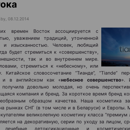
тока
.by, 08.12.2014
их времен Восток ассоциируется с
стью, уважением традиций, утонченной
й и изысканностью. Человек, любящий
егда будет стремиться к «совершенству»,
внешности, так и во внутреннем мире.
овами, стремиться к «небесному», или
. Китайское словосочетание “Тианде”, “Tiande” пе
, и в английском как «
небесное совершенство
». 
е получила довольно молодая, но очень перспекти
щаяся компания и бренд. За короткое время бренд ко
оеобразным образцом качества. Наша косметика за
на рынках СНГ (в том числе и в Беларуси) и Европы.
купателям великолепную косметику класса “премиум л
ляется на декоративную, серии по уходу за лицом, с
, лечебные детоксикационные и косметически