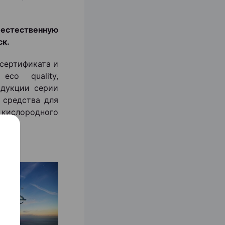
естественную
ск.
сертификата и
 eco quality,
одукции серии
 средства для
ислородного