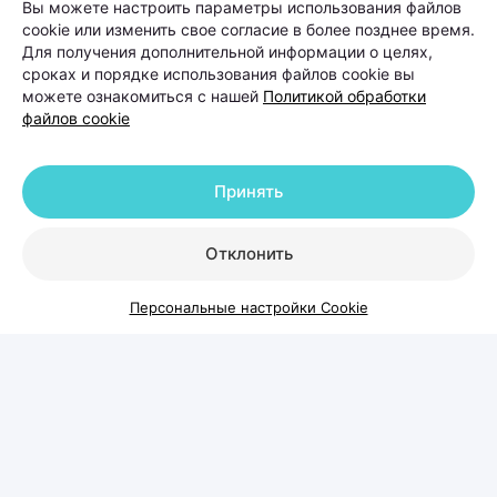
Вы можете настроить параметры использования файлов
cookie или изменить свое согласие в более позднее время.
На расческе остается все больше волос, пробор
Для получения дополнительной информации о целях,
становится шире, а в интернете советуют то
сроках и порядке использования файлов cookie вы
витамины, то шампуни от выпадения, то
можете ознакомиться с нашей
Политикой обработки
файлов cookie
очередной «чудо-БАД». Но что делать, чтобы
действительно решить проблему? Вместе с
врачом-косметологом и дерматологом,
Принять
основателем и руководителем Центра
косметологии и дерматологии KODERM
Отклонить
(КОДЕРМ) Ольгой Кудаленкиной разбираемся,
Персональные настройки Cookie
когда стоит обратиться к специалисту, какие
методы сегодня используют для восстановления
волос и можно ли полностью остановить
облысение.