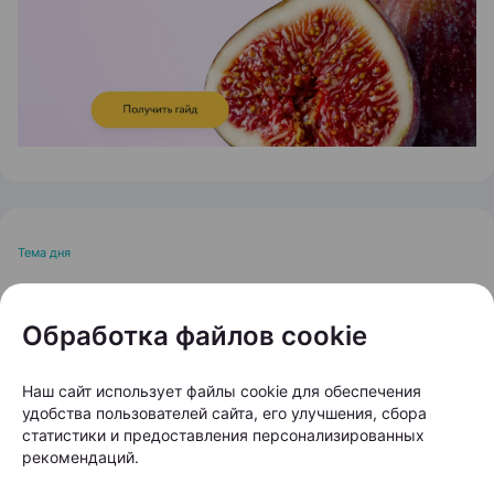
Тема дня
Остановить выпадение
Обработка файлов cookie
волос: кому и когда
нужно обращаться к
Наш сайт использует файлы cookie для обеспечения
трихологу?
удобства пользователей сайта, его улучшения, сбора
статистики и предоставления персонализированных
рекомендаций.
Автор:
103.by, 20.07.2026