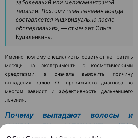
заболеваний или медикаментозной
терапии. Поэтому план лечения всегда
составляется индивидуально после
обследования», —
отмечает Ольга
Кудаленкина.
Именно поэтому специалисты советуют не тратить
месяцы на эксперименты с косметическими
средствами, а сначала выяснить причину
выпадения волос. От правильного диагноза во
многом зависит и эффективность дальнейшего
лечения.
Почему выпадают волосы и
можно ли остановить этот
процесс