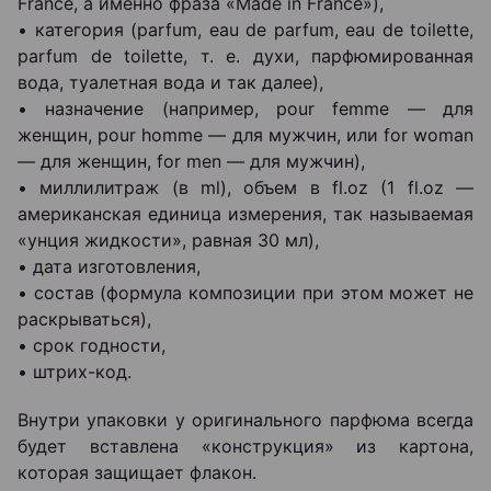
France, а именно фраза «Made in France»),
• категория (parfum, eau de parfum, еau de toilette,
parfum de toilette, т. е. духи, парфюмированная
вода, туалетная вода и так далее),
• назначение (например, pour femme ― для
женщин, pour homme ― для мужчин, или for woman
― для женщин, for men ― для мужчин),
• миллилитраж (в ml), объем в fl.oz (1 fl.oz ―
американская единица измерения, так называемая
«унция жидкости», равная 30 мл),
• дата изготовления,
• состав (формула композиции при этом может не
раскрываться),
• срок годности,
• штрих-код.
Внутри упаковки у оригинального парфюма всегда
будет вставлена «конструкция» из картона,
которая защищает флакон.