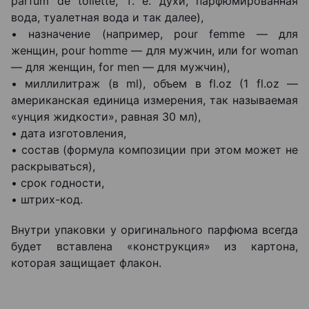
parfum de toilette, т. е. духи, парфюмированная
вода, туалетная вода и так далее),
• назначение (например, pour femme ― для
женщин, pour homme ― для мужчин, или for woman
― для женщин, for men ― для мужчин),
• миллилитраж (в ml), объем в fl.oz (1 fl.oz ―
американская единица измерения, так называемая
«унция жидкости», равная 30 мл),
• дата изготовления,
• состав (формула композиции при этом может не
раскрываться),
• срок годности,
• штрих-код.
Внутри упаковки у оригинального парфюма всегда
будет вставлена «конструкция» из картона,
которая защищает флакон.