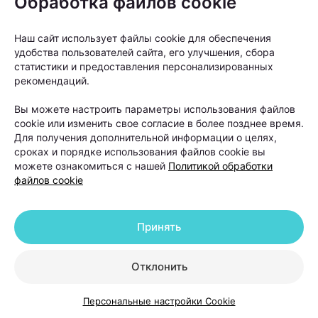
Обработка файлов cookie
Когда человек замечает усиленное выпадение
Наш сайт использует файлы cookie для обеспечения
волос, первый вопрос обычно звучит одинаково:
удобства пользователей сайта, его улучшения, сбора
статистики и предоставления персонализированных
можно ли это остановить? Ответ зависит от
рекомендаций.
причины проблемы.
Вы можете настроить параметры использования файлов
cookie или изменить свое согласие в более позднее время.
У женщин выпадение волос чаще
Для получения дополнительной информации о целях,
сроках и порядке использования файлов cookie вы
связано с гормональными
можете ознакомиться с нашей
Политикой обработки
изменениями, дефицитными
файлов cookie
состояниями, стрессом,
беременностью, заболеваниями
Принять
щитовидной железы или
восстановлением после перенесенных
Отклонить
заболеваний. У мужчин на первом
месте стоит андрогенетическая
Персональные настройки Cookie
алопеция — наследственный тип