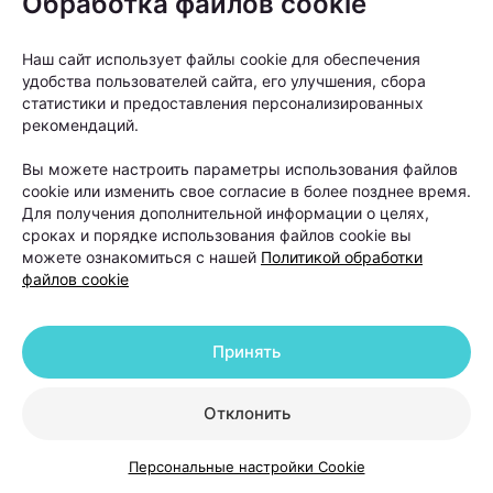
Обработка файлов cookie
несколько недель после начала лечения.
Наш сайт использует файлы cookie для обеспечения
Сначала уменьшается выпадение волос, а затем
удобства пользователей сайта, его улучшения, сбора
появляется так называемый пушок — новые
статистики и предоставления персонализированных
рекомендаций.
тонкие волоски, которые постепенно становятся
более плотными и крепкими. Именно этот признак
Вы можете настроить параметры использования файлов
cookie или изменить свое согласие в более позднее время.
считается одним из первых сигналов того, что
Для получения дополнительной информации о целях,
терапия работает.
сроках и порядке использования файлов cookie вы
можете ознакомиться с нашей
Политикой обработки
Когда пересадка волос
файлов cookie
действительно нужна и что
делать после нее
Принять
Пересадка волос часто воспринимается как
Отклонить
универсальное решение проблемы облысения.
Персональные настройки Cookie
Однако на практике трихологи рассматривают ее