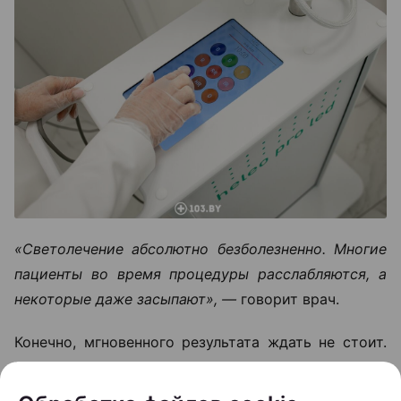
«Светолечение абсолютно безболезненно. Многие
пациенты во время процедуры расслабляются, а
некоторые даже засыпают», —
говорит врач.
Конечно, мгновенного результата ждать не стоит.
Рост волос — процесс медленный. Однако первые
изменения многие пациенты замечают уже через