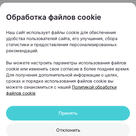
Остановить выпадение
Обработка файлов cookie
волос: кому и когда
нужно обращаться к
Наш сайт использует файлы cookie для обеспечения
трихологу?
удобства пользователей сайта, его улучшения, сбора
статистики и предоставления персонализированных
рекомендаций.
Автор:
103.by, 20.07.2026
Вы можете настроить параметры использования файлов
cookie или изменить свое согласие в более позднее время.
На расческе остается все больше волос, пробор
Для получения дополнительной информации о целях,
становится шире, а в интернете советуют то
сроках и порядке использования файлов cookie вы
витамины, то шампуни от выпадения, то
можете ознакомиться с нашей
Политикой обработки
файлов cookie
очередной «чудо-БАД». Но что делать, чтобы
действительно решить проблему? Вместе с
врачом-косметологом и дерматологом,
Принять
основателем и руководителем Центра
косметологии и дерматологии KODERM
Отклонить