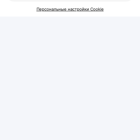
(КОДЕРМ) Ольгой Кудаленкиной разбираемся,
Персональные настройки Cookie
когда стоит обратиться к специалисту, какие
методы сегодня используют для восстановления
волос и можно ли полностью остановить
облысение.