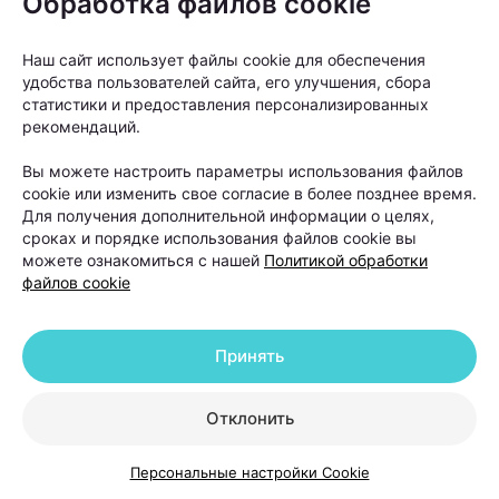
Обработка файлов cookie
Наш сайт использует файлы cookie для обеспечения
удобства пользователей сайта, его улучшения, сбора
статистики и предоставления персонализированных
рекомендаций.
Вы можете настроить параметры использования файлов
«Светолечение абсолютно безболезненно. Многие
cookie или изменить свое согласие в более позднее время.
пациенты во время процедуры расслабляются, а
Для получения дополнительной информации о целях,
сроках и порядке использования файлов cookie вы
некоторые даже засыпают», —
говорит врач.
можете ознакомиться с нашей
Политикой обработки
файлов cookie
Конечно, мгновенного результата ждать не стоит.
Рост волос — процесс медленный. Однако первые
Принять
изменения многие пациенты замечают уже через
несколько недель после начала лечения.
Отклонить
Сначала уменьшается выпадение волос, а затем
Персональные настройки Cookie
появляется так называемый пушок — новые