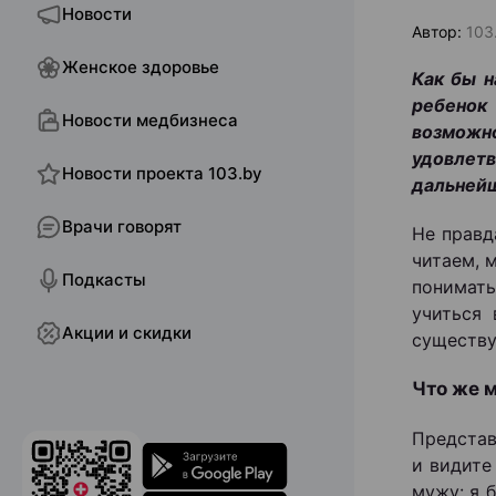
Новости
Автор:
103
Женское здоровье
Как бы н
ребенок
Новости медбизнеса
возможно
удовлетв
Новости проекта 103.by
дальнейш
Врачи говорят
Не правд
читаем, 
Подкасты
понимать
учиться
Акции и скидки
существу
Что же м
Представ
и видите
мужу: я 