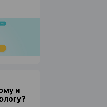
ому и
ологу?