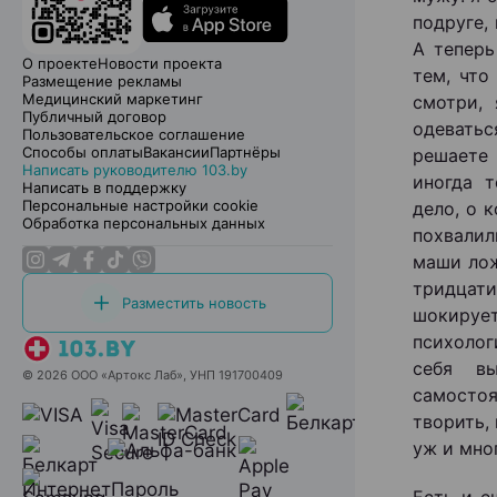
подруге,
А теперь
О проекте
Новости проекта
тем, что
Размещение рекламы
Медицинский маркетинг
смотри,
Публичный договор
одеватьс
Пользовательское соглашение
Способы оплаты
Вакансии
Партнёры
решаете 
Написать руководителю 103.by
иногда т
Написать в поддержку
Персональные настройки cookie
дело, о 
Обработка персональных данных
похвалил
маши лож
тридцат
Разместить новость
шокирует
психолог
себя вы
© 2026 ООО «Артокс Лаб», УНП 191700409
самосто
творить,
уж и мно