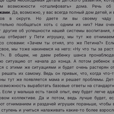
ще одна необходимая деталь детского развития, кот
ем возможности «отшлифовать» дома. Речь о
иками
. Да, возможно, у вас всегда полный дом детей, и 
ков в округе. Но даете ли вы своему чаду 
ятельно пообщаться хоть с одним из них? Нам оче
 другие об успешности нашей системы воспитания, п
ыш отбирает у Пети игрушку, мы тут же отнимаем
со словами: «Зачем ты отнял, это же Петина?» Есл
свое, мы тоже накинемся на него: «Ну что ты за раст
ь?». В общем, не даем ребенку шанса пронаблюда
ю ситуацию от начала до конца. А потом ребенок 
ся с этими же ситуациями и будет очень растерян от
 решать их самому. Ведь он привык, что, когда что-
ины тут же появляется мама и решает проблемы. Дет
возможность выработать базовые ответы на стандарт
. Если у малыша есть такой опыт, ему будет легче ад
вом коллективе. Да и потом, ведь лучше будет, е
ют отниманием и раздачей игрушек пораньше, чтобы 
 ступень и учиться налаживать какие-то более взрос