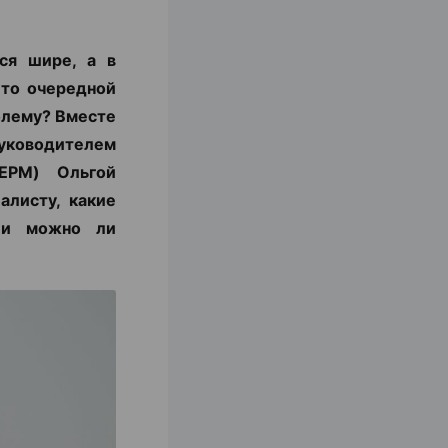
ся шире, а в
 то очередной
блему? Вместе
уководителем
ЕРМ) Ольгой
алисту, какие
с и можно ли