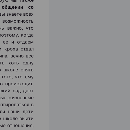
орую мы также
б
общении со
вы знаете всех
возможность
нь важно, что
оэтому, когда
 ее и отдаем
и кроха отдал
япа, вечно все
ть хоть одну
в школе опять
того, что ему
то происходит,
ский сад даст
ные жизненные
аптироваться в
сли наши дети
в школе выйти
лые отношения,