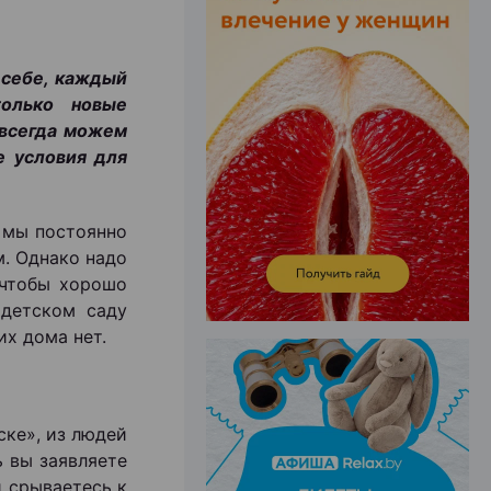
 себе, каждый
только новые
ЭФФЕКТИВНАЯ РЕКЛАМА НА САЙТЕ
 всегда можем
е условия для
: мы постоянно
м. Однако надо
 чтобы хорошо
 детском саду
их дома нет.
ске», из людей
ь вы заявляете
и срываетесь к