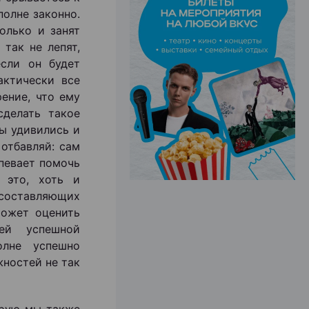
полне законно.
олько и занят
ЭФФЕКТИВНАЯ РЕКЛАМА НА САЙТЕ
 так не лепят,
сли он будет
актически все
рение, что ему
сделать такое
вы удивились и
отбавляй: сам
спевает помочь
 это, хоть и
 составляющих
может оценить
ей успешной
олне успешно
жностей не так