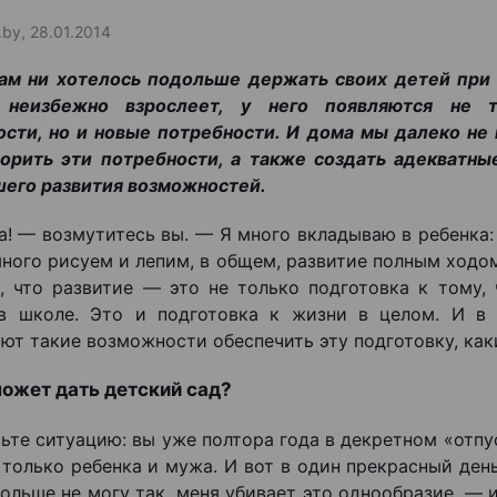
.by, 28.01.2014
ам ни хотелось подольше держать своих детей при
 неизбежно взрослеет, у него появляются не 
сти, но и новые потребности. И дома мы далеко не
орить эти потребности, а также создать адекватны
его развития возможностей.
а! — возмутитесь вы. — Я много вкладываю в ребенка
много рисуем и лепим, в общем, развитие полным ходо
, что развитие — это не только подготовка к тому,
 в школе. Это и подготовка к жизни в целом. И в
ют такие возможности обеспечить эту подготовку, как
ожет дать детский сад?
ьте ситуацию: вы уже полтора года в декретном «отпу
 только ребенка и мужа. И вот в один прекрасный ден
больше не могу так, меня убивает это однообразие, — 