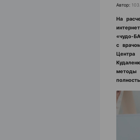
Автор:
103
На расч
интернет
«чудо-БА
с врачо
Центра
Кудаленк
методы 
полность