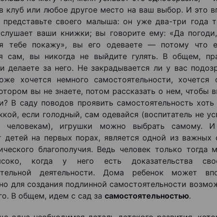
 в клуб или любое другое место на ваш выбор. И это в
 представьте своего малыша: он уже два-три года т
 слушает ваши книжки; вы говорите ему: «Да погоди,
 я тебе покажу», вы его одеваете — потому что е
я сам, вы никогда не выйдите гулять. В общем, пр
и делаете за него. Не закрадывается ли у вас подоз
оже хочется немного самостоятельности, хочется 
котором вы не знаете, потом рассказать о нем, чтобы 
и? В саду поводов проявить самостоятельность хоть 
кой, если голодный, сам одевайся (воспитатель не у
и человекам), игрушки можно выбрать самому. И
 детей на первых порах, является одной из важных
ического благополучия. Ведь человек только тогда 
соко, когда у него есть доказательства сво
ятельной деятельности. Дома ребенок может вп
 но для создания подлинной самостоятельности возмо
го. В общем, идем с сад за
самостоятельностью
.