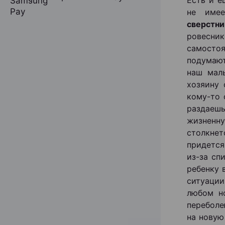
Есть и е
не име
сверстн
ровесни
самосто
подумают
наш мал
хозяину 
кому-то 
раздаеш
жизненну
столкнет
придется
из-за сп
ребенку 
ситуации
любом но
переболе
на новую