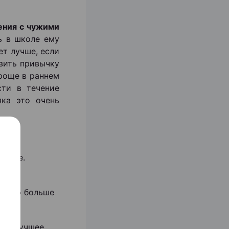
ния с чужими
ь в школе ему
ет лучше, если
вить привычку
проще в раннем
сти в течение
яка это очень
азные.
баки
много больше
мое лучшее