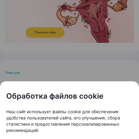
Тема дня
Остановить выпадение
Обработка файлов cookie
волос: кому и когда
нужно обращаться к
Наш сайт использует файлы cookie для обеспечения
трихологу?
удобства пользователей сайта, его улучшения, сбора
статистики и предоставления персонализированных
рекомендаций.
Автор:
103.by, 20.07.2026