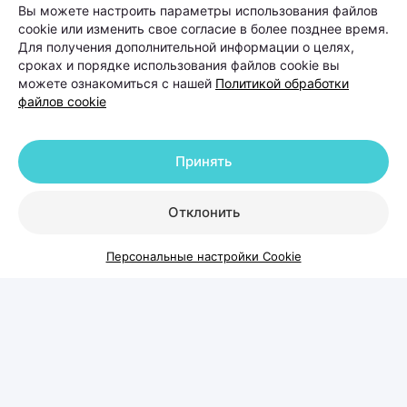
Вы можете настроить параметры использования файлов
cookie или изменить свое согласие в более позднее время.
На расческе остается все больше волос, пробор
Для получения дополнительной информации о целях,
становится шире, а в интернете советуют то
сроках и порядке использования файлов cookie вы
витамины, то шампуни от выпадения, то
можете ознакомиться с нашей
Политикой обработки
файлов cookie
очередной «чудо-БАД». Но что делать, чтобы
действительно решить проблему? Вместе с
врачом-косметологом и дерматологом,
Принять
основателем и руководителем Центра
косметологии и дерматологии KODERM
Отклонить
(КОДЕРМ) Ольгой Кудаленкиной разбираемся,
Персональные настройки Cookie
когда стоит обратиться к специалисту, какие
методы сегодня используют для восстановления
волос и можно ли полностью остановить
облысение.